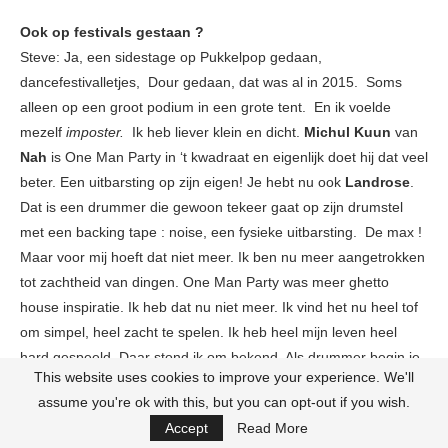
Ook op festivals gestaan ?
Steve: Ja, een sidestage op Pukkelpop gedaan,
dancefestivalletjes, Dour gedaan, dat was al in 2015. Soms
alleen op een groot podium in een grote tent. En ik voelde
mezelf
imposter.
Ik heb liever klein en dicht.
Michul Kuun
van
Nah
is One Man Party in ‘t kwadraat en eigenlijk doet hij dat veel
beter. Een uitbarsting op zijn eigen! Je hebt nu ook
Landrose
.
Dat is een drummer die gewoon tekeer gaat op zijn drumstel
met een backing tape : noise, een fysieke uitbarsting. De max !
Maar voor mij hoeft dat niet meer. Ik ben nu meer aangetrokken
tot zachtheid van dingen. One Man Party was meer ghetto
house inspiratie. Ik heb dat nu niet meer. Ik vind het nu heel tof
om simpel, heel zacht te spelen. Ik heb heel mijn leven heel
hard gespeeld. Daar stond ik om bekend. Als drummer begin je
This website uses cookies to improve your experience. We'll
pas echt te voelen wat je doet als je heel zacht speelt.
assume you're ok with this, but you can opt-out if you wish.
Wie is de betere drummer die je zelf ooit live gezien hebt?
Accept
Read More