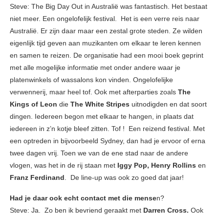
Steve: The Big Day Out
in Australië was fantastisch. Het bestaat
niet meer. Een ongelofelijk festival. Het is een verre reis naar
Australië. Er zijn daar maar een zestal grote steden. Ze wilden
eigenlijk tijd geven aan muzikanten om elkaar te leren kennen
en samen te reizen. De organisatie had een mooi boek geprint
met alle mogelijke informatie met onder andere waar je
platenwinkels of wassalons kon vinden. Ongelofelijke
verwennerij, maar heel tof. Ook met afterparties zoals
The
Kings of Leon
die
The White Stripes
uitnodigden en dat soort
dingen. Iedereen begon met elkaar te hangen, in plaats dat
iedereen in z’n kotje bleef zitten. Tof ! Een reizend festival. Met
een optreden in bijvoorbeeld Sydney, dan had je ervoor of erna
twee dagen vrij. Toen we van de ene stad naar de andere
vlogen, was het in de rij staan met
Iggy Pop, Henry Rollins
en
Franz Ferdinand
. De line-up was ook zo goed dat jaar!
Had je daar ook echt contact met die mense
n?
Steve: Ja. Zo ben ik bevriend geraakt met
Darren Cross.
Ook