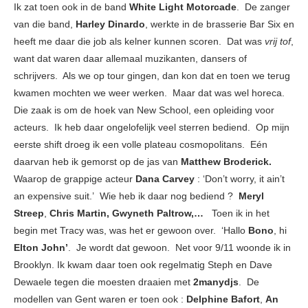
Ik zat toen ook in de band
White Light Motorcade
. De zanger
van die band,
Harley Dinardo
, werkte in de brasserie Bar Six en
heeft me daar die job als kelner kunnen scoren. Dat was
vrij tof
,
want dat waren daar allemaal muzikanten, dansers of
schrijvers. Als we op tour gingen, dan kon dat en toen we terug
kwamen mochten we weer werken. Maar dat was wel horeca.
Die zaak is om de hoek van New School, een opleiding voor
acteurs. Ik heb daar ongelofelijk veel sterren bediend. Op mijn
eerste shift droeg ik een volle plateau cosmopolitans. Eén
daarvan heb ik gemorst op de jas van
Matthew Broderick.
Waarop de grappige acteur
Dana Carvey
: ‘Don’t worry, it ain’t
an expensive suit.’ Wie heb ik daar nog bediend ?
Meryl
Streep
,
Chris Martin, Gwyneth Paltrow,…
Toen ik in het
begin met Tracy was, was het er gewoon over. ‘Hallo
Bono
, hi
Elton John’
. Je wordt dat gewoon. Net voor 9/11 woonde ik in
Brooklyn. Ik kwam daar toen ook regelmatig Steph en Dave
Dewaele tegen die moesten draaien met
2manydjs
. De
modellen van Gent waren er toen ook :
Delphine Bafort
,
An