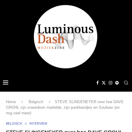
Home
Belgisch
STEVE SLINGENEYER over hoe DAVE
GROHL zijn snaredrum martelde, zijn punkbandjes en Soulwax (en
nog veel meer)
BELGISCH
INTERVIEW