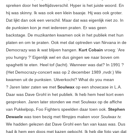
spreken door het leeftijdsverschil. Hyper is het juiste woord. En
hij was skinny. Ik was ook een klein baasje
.
Hij was ook groter.
Dat lijkt dan ook een verschil. Maar dat was eigenlijk niet zo. In
de punksien kon je met iedereen praten. Er was geen
backstage. De muzikanten kwamen ook in het publiek met hun
platen en om te praten. Ook met dat optreden van Nirvana in de
Democrazy was ik wat blijven hangen.
Kurt Cobain
vroeg: ‘Are
you hungry ?’ Eigenlijk wel en dus gingen we naar boven om
spaghetti te eten. Heel tof (lacht). Wanneer was dat? In 1991 ?
(Het Democrazy-concert was op 2 december 1989 ,nvdr.) We
kwamen uit de punksien. Uitverkocht? What do you mean
? Jaren later zaten we met
Soulwax
op een showcase in L.A.
Daar was Dave Grohl in het publiek. Ik heb hem heel kort even
gesproken. Jaren later stonden we met Soulwax op de affiche
van Pukkelpop
.
Foo Fighters speelden daar toen ook.
Stephen
Dewaele
was toen bezig met filmpjes maken voor
Soulwax tv.
We hadden gelezen dat Dave Grohl een fan van kaas was. Dus
had ik hem een doos met kazen gekocht. Ik heb die foto van dat