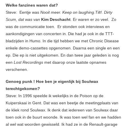
Welke fanzines waren dat?
Steve: Eentje was
Nooit meer. Keep on laughing.Tilt!. Dirty
Scum, dat was van
Kim Deschacht
. Er waren er zo veel. Zo
was de communicatie toen. Er stonden ook interviews en
aankondigingen van concerten in. Die had je ook in de TTT-
bladzijden in Humo. In die tijd hebben we met Chronic Disease
enkele demo-cassettes opgenomen. Daarna een single en een
ep. Die ep is niet uitgekomen. En dan twee jaar geleden is nog
een
Lost Recordings
met daarop onze laatste opnames
verschenen.
Genoeg punk ! Hoe ben je eigenlijk bij Soulwax
terechtgekomen?
Steve: In 1996 speelde ik wekelijks in de Poison op de
Kuiperskaai in Gent. Dat was een beetje de meetingplaats van
de kliek rond Soulwax. Ik denk dat iedereen van Soulwax daar
toen ook in de buurt woonde. Ik was toen wel fan en we hadden
al wel wat woorden gewisseld. Ik had ze in de Renault-garage