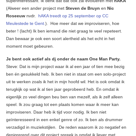
superinteressant. Ik denk dat dat ook zal evolueren met
hAKA
(Alweer een ander project met
Steven de Bruyn
en
Nic
Roseeuw
nvdr.
hAKA treedt op 25 september op CC
Meulestede te Gent.
). Hoe meer dat we improviseren, hoe
beter ! (lacht) Ik ben iemand die niet graag te veel repeteert.
Dan bewaar je ook een soort alertheid als het echt in het
moment moet gebeuren.
Je bent ook actief als dj onder de naam One Man Party.
Steve: Dat is mijn project waar ik al een jaar of tien mee bezig
ben én gesukkeld heb. Ik ben niet in staat om een solo-project
uit te werken zoals ik het in mijn hoofd wil. Het is ook omdat ik
terugkijk op wat ik al tien jaar geprobeerd heb. En omdat ik
eigenlijk zo veel dingen beu ben van mezelf, als ik zelf alleen
speel. Ik zou graag tot een plaats komen waar ik meer kan
improviseren. Daar heb ik tijd voor nodig. Ik ben niet
geïnteresseerd in een enkel genre of zo. Ik ben als drummer
verzadigd in muziekstijlen. De reden waarom ik zo negatief en
denigrerend over dit project spreek is omdat ik liever met