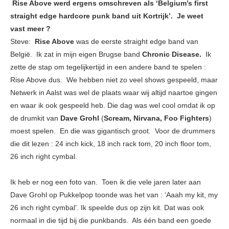
Rise Above werd ergens omschreven als ‘Belgium’s first
straight edge hardcore punk band uit Kortrijk’. Je weet
vast meer ?
Steve:
Rise Above
was de eerste straight edge band van
België. Ik zat in mijn eigen Brugse band
Chronic Disease.
Ik
zette de stap om tegelijkertijd in een andere band te spelen :
Rise Above dus. We hebben niet zo veel shows gespeeld, maar
Netwerk in Aalst was wel de plaats waar wij altijd naartoe gingen
en waar ik ook gespeeld heb. Die dag was wel cool omdat ik op
de drumkit van
Dave Grohl
(
Scream, Nirvana, Foo Fighters
)
moest spelen. En die was gigantisch groot. Voor de drummers
die dit lezen : 24 inch kick, 18 inch rack tom, 20 inch floor tom,
26 inch right cymbal.
Ik heb er nog een foto van. Toen ik die vele jaren later aan
Dave Grohl op Pukkelpop
toonde
was het van : ‘Aaah my kit, my
26 inch right cymbal’. Ik speelde dus op zijn kit. Dat was ook
normaal in die tijd bij die punkbands. Als één band een goede