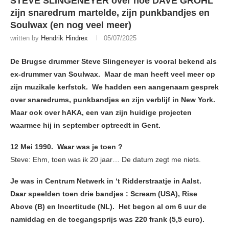
STEVE SLINGENEYER over hoe DAVE GROHL
zijn snaredrum martelde, zijn punkbandjes en
Soulwax (en nog veel meer)
written by
Hendrik Hindrex
05/07/2025
De Brugse drummer Steve Slingeneyer is vooral bekend als
ex-drummer van Soulwax. Maar de man heeft veel meer op
zijn muzikale kerfstok. We hadden een aangenaam gesprek
over snaredrums, punkbandjes en zijn verblijf in New York.
Maar ook over hAKA, een van zijn huidige projecten
waarmee hij in september optreedt in Gent.
12 Mei 1990. Waar was je toen ?
Steve: Ehm, toen was ik 20 jaar… De datum zegt me niets.
Je was in Centrum Netwerk in ‘t Ridderstraatje in Aalst.
Daar speelden toen drie bandjes : Scream (USA), Rise
Above (B) en Incertitude (NL). Het begon al om 6 uur de
namiddag en de toegangsprijs was 220 frank (5,5 euro).