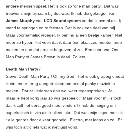
andere mensen speel. Het is ook zo ‘one man party’. Dat was
trouwens mijn bijnaam bij Soulwax. Ik heb die gekregen van
James Murphy
van
LCD Soundsystem
omdat ik overal als dj
stond te springen en te feesten. Dat is ook een deel van mij.
Maar voornamelijk vroeger. Ik ben nu al een beetje kalmer. Niet
meer zo hyper. Het voelt dat ik daar één plaat zou moeten mee
maken en dan dat project begraven of zo. Een soort van One
Man Party of James Brown Is dead. Zo iets.
Death Man Party
?
Steve: Death Man Party ! Oh my God ! Het is ook grappig omdat
ik niet meer terug aangetrokken om primal punky muziek te
maken. Dat zal iedereen dan wel weer tegenspreken : ‘Ja,
maar je hebt vorig jaar zo wijs gespeeld.’ Maar voor mij is toch
dat ik zelf het eerst goed moet vinden. Ik heb de neiging om
superkritisch te zijn als ik alleen sta. Dat was mijn eigen muziek
: alle genres door elkaar gegooid. Electro, met loops en zo. Er
was toch altijd iets wat ik niet juist vond.