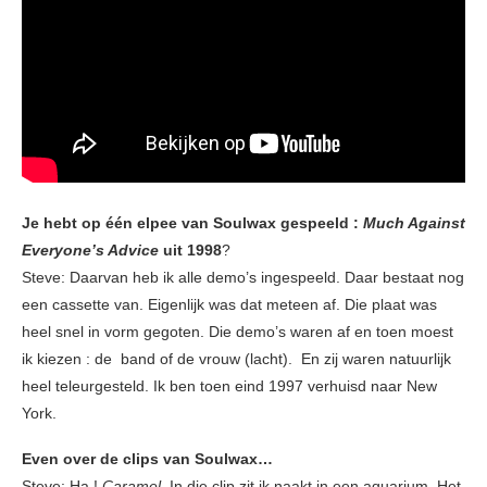
Je hebt op één elpee van Soulwax gespeeld :
Much Against
Everyone’s Advice
uit 1998
?
Steve: Daarvan heb ik alle demo’s ingespeeld. Daar bestaat nog
een cassette van. Eigenlijk was dat meteen af. Die plaat was
heel snel in vorm gegoten. Die demo’s waren af en toen moest
ik kiezen : de band of de vrouw (lacht). En zij waren natuurlijk
heel teleurgesteld. Ik ben toen eind 1997 verhuisd naar New
York.
Even over de clips van Soulwax…
Steve: Ha !
Caramel.
In die clip zit ik naakt in een aquarium. Het