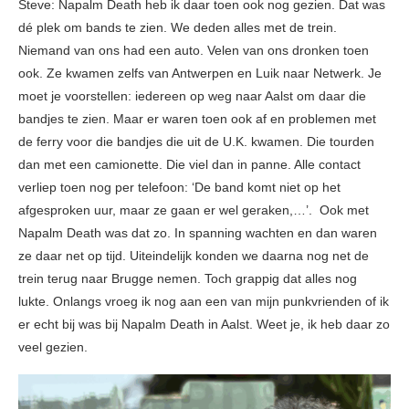
Steve: Napalm Death heb ik daar toen ook nog gezien. Dat was
dé plek om bands te zien. We deden alles met de trein.
Niemand van ons had een auto. Velen van ons dronken toen
ook. Ze kwamen zelfs van Antwerpen en Luik naar Netwerk. Je
moet je voorstellen: iedereen op weg naar Aalst om daar die
bandjes te zien. Maar er waren toen ook af en problemen met
de ferry voor die bandjes die uit de U.K. kwamen. Die tourden
dan met een camionette. Die viel dan in panne. Alle contact
verliep toen nog per telefoon: ‘De band komt niet op het
afgesproken uur, maar ze gaan er wel geraken,…’. Ook met
Napalm Death was dat zo. In spanning wachten en dan waren
ze daar net op tijd. Uiteindelijk konden we daarna nog net de
trein terug naar Brugge nemen. Toch grappig dat alles nog
lukte. Onlangs vroeg ik nog aan een van mijn punkvrienden of ik
er echt bij was bij Napalm Death in Aalst. Weet je, ik heb daar zo
veel gezien.