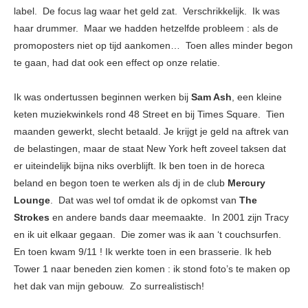
label. De focus lag waar het geld zat. Verschrikkelijk. Ik was
haar drummer. Maar we hadden hetzelfde probleem : als de
promoposters niet op tijd aankomen… Toen alles minder begon
te gaan, had dat ook een effect op onze relatie.
Ik was ondertussen beginnen werken bij
Sam Ash
, een kleine
keten muziekwinkels rond 48 Street en bij Times Square. Tien
maanden gewerkt, slecht betaald. Je krijgt je geld na aftrek van
de belastingen, maar de staat New York heft zoveel taksen dat
er uiteindelijk bijna niks overblijft. Ik ben toen in de horeca
beland en begon toen te werken als dj in de club
Mercury
Lounge
. Dat was wel tof omdat ik de opkomst van
The
Strokes
en andere bands daar meemaakte. In 2001 zijn Tracy
en ik uit elkaar gegaan. Die zomer was ik aan ‘t couchsurfen.
En toen kwam 9/11 ! Ik werkte toen in een brasserie. Ik heb
Tower 1 naar beneden zien komen : ik stond foto’s te maken op
het dak van mijn gebouw. Zo surrealistisch!