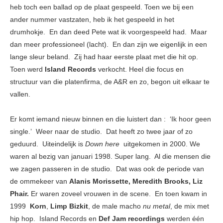
heb toch een ballad op de plaat gespeeld. Toen we bij een
ander nummer vastzaten, heb ik het gespeeld in het
drumhokje. En dan deed Pete wat ik voorgespeeld had. Maar
dan meer professioneel (lacht). En dan zijn we eigenlijk in een
lange sleur beland. Zij had haar eerste plaat met die hit op.
Toen werd
Island Records
verkocht. Heel die focus en
structuur van die platenfirma, de A&R en zo, begon uit elkaar te
vallen.
Er komt iemand nieuw binnen en die luistert dan : ‘Ik hoor geen
single.’ Weer naar de studio. Dat heeft zo twee jaar of zo
geduurd. Uiteindelijk is
Down here
uitgekomen in 2000. We
waren al bezig van januari 1998. Super lang. Al die mensen die
we zagen passeren in de studio. Dat was ook de periode van
de ommekeer van
Alanis Morissette,
Meredith Brooks, Liz
Phair.
Er waren zoveel vrouwen in de scene. En toen kwam in
1999
Korn
,
Limp Bizkit
, de male macho
nu metal
, de mix met
hip hop. Island Records en
Def Jam recordings
werden één