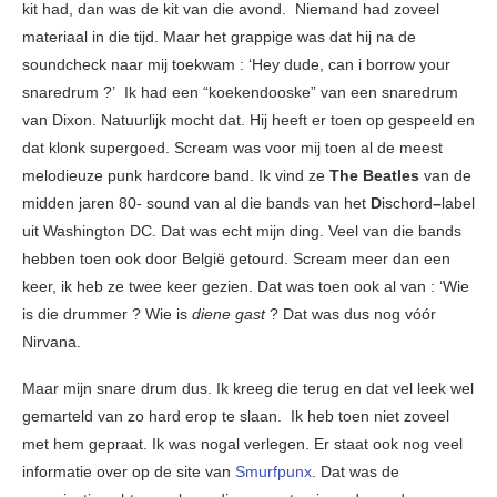
kit had, dan was de kit van die avond. Niemand had zoveel
materiaal in die tijd. Maar het grappige was dat hij na de
soundcheck naar mij toekwam : ‘Hey dude, can i borrow your
snaredrum ?’ Ik had een “koekendooske”
van een snaredrum
van Dixon. Natuurlijk mocht dat. Hij heeft er toen op gespeeld en
dat klonk supergoed. Scream
was voor mij toen al de meest
melodieuze punk hardcore band. Ik vind ze
The Beatles
van de
midden jaren 80- sound van al die bands van het
D
ischord
–
label
uit Washington DC. Dat was echt mijn ding. Veel van die bands
hebben toen ook door België getourd. Scream meer dan een
keer, ik heb ze twee keer gezien. Dat was toen ook al van : ‘Wie
is die drummer ? Wie is
diene gast
? Dat was dus nog vóór
Nirvana.
Maar mijn snare drum dus. Ik kreeg die terug en dat vel leek wel
gemarteld van zo hard erop te slaan. Ik heb toen niet zoveel
met hem gepraat. Ik was nogal verlegen. Er staat ook nog veel
informatie over op de site van
Smurfpunx
. Dat was de