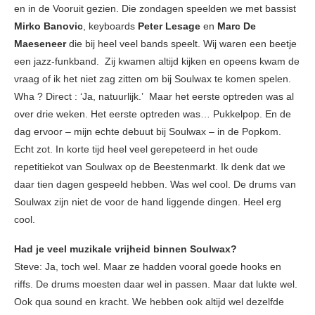
en in de Vooruit gezien. Die zondagen speelden we met bassist
Mirko Banovic
, keyboards
Peter Lesage
en
Marc De
Maeseneer
die bij heel veel bands speelt. Wij waren een beetje
een jazz-funkband. Zij kwamen altijd kijken en opeens kwam de
vraag of ik het niet zag zitten om bij Soulwax te komen spelen.
Wha ? Direct : ‘Ja, natuurlijk.’ Maar het eerste optreden was al
over drie weken. Het eerste optreden was… Pukkelpop. En de
dag ervoor – mijn echte debuut bij Soulwax – in de Popkom.
Echt zot. In korte tijd heel veel gerepeteerd in het oude
repetitiekot van Soulwax op de Beestenmarkt. Ik denk dat we
daar tien dagen gespeeld hebben. Was wel cool. De drums van
Soulwax zijn niet de voor de hand liggende dingen. Heel erg
cool.
Had je veel muzikale vrijheid binnen Soulwax?
Steve: Ja, toch wel. Maar ze hadden vooral goede hooks en
riffs. De drums moesten daar wel in passen. Maar dat lukte wel.
Ook qua sound en kracht. We hebben ook altijd wel dezelfde