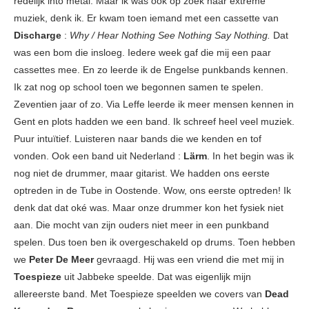
redelijk into metal. Maar ik was ook op zoek naar extreme
muziek, denk ik. Er kwam toen iemand met een cassette van
Discharge
:
Why / Hear Nothing See Nothing Say Nothing.
Dat
was een bom die insloeg. Iedere week gaf die mij een paar
cassettes mee. En zo leerde ik de Engelse punkbands kennen.
Ik zat nog op school toen we begonnen samen te spelen.
Zeventien jaar of zo. Via Leffe leerde ik meer mensen kennen in
Gent en plots hadden we een band. Ik schreef heel veel muziek.
Puur intuïtief. Luisteren naar bands die we kenden en tof
vonden. Ook een band uit Nederland :
Lärm
. In het begin was ik
nog niet de drummer, maar gitarist. We hadden ons eerste
optreden in de Tube in Oostende. Wow, ons eerste optreden! Ik
denk dat dat oké was. Maar onze drummer kon het fysiek niet
aan. Die mocht van zijn ouders niet meer in een punkband
spelen. Dus toen ben ik overgeschakeld op drums. Toen hebben
we
Peter De Meer
gevraagd. Hij was een vriend die met mij in
Toespieze
uit Jabbeke speelde. Dat was eigenlijk mijn
allereerste band. Met Toespieze speelden we covers van
Dead