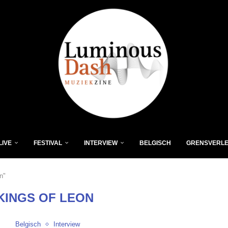
LIVE
FESTIVAL
INTERVIEW
BELGISCH
GRENSVERL
n"
KINGS OF LEON
Belgisch
Interview