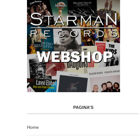
PAGINA’S
Home