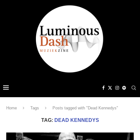
Home
Tags
Posts tagged with "Dead Kennedys"
TAG:
DEAD KENNEDYS