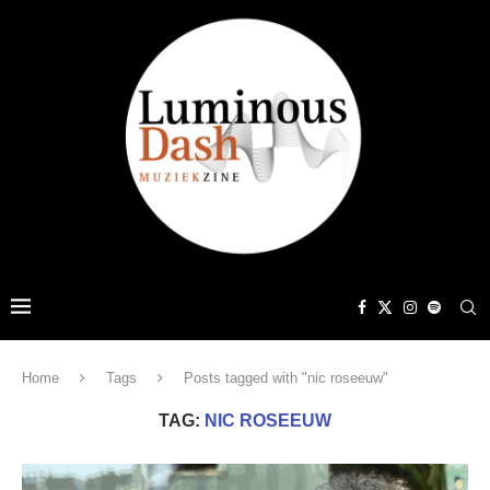
Home
Tags
Posts tagged with "nic roseeuw"
TAG:
NIC ROSEEUW