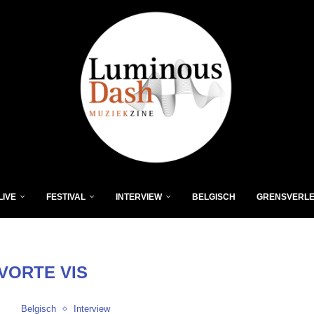
LIVE
FESTIVAL
INTERVIEW
BELGISCH
GRENSVERL
VORTE VIS
Belgisch
Interview