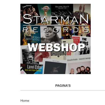
PAGINA’S
Home