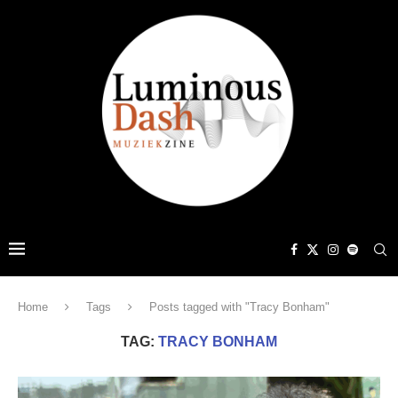
Home
Tags
Posts tagged with "Tracy Bonham"
TAG:
TRACY BONHAM