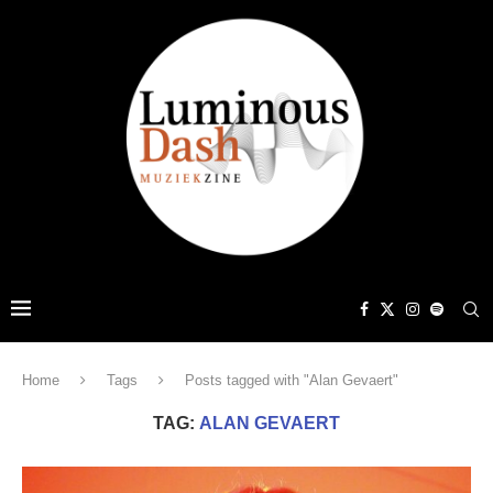
Home
Tags
Posts tagged with "Alan Gevaert"
TAG:
ALAN GEVAERT