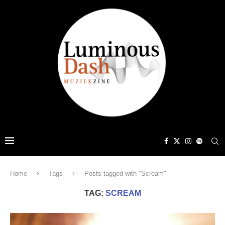
Home
Tags
Posts tagged with "Scream"
TAG:
SCREAM