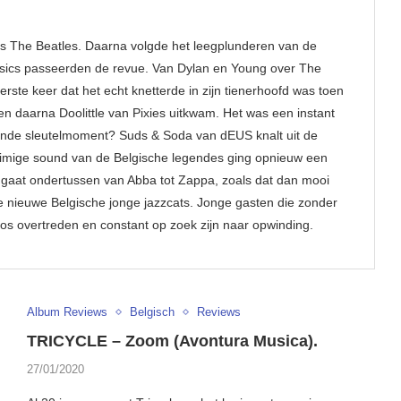
 is The Beatles. Daarna volgde het leegplunderen van de
assics passeerden de revue. Van Dylan en Young over The
rste keer dat het echt knetterde in zijn tienerhoofd was toen
en daarna Doolittle van Pixies uitkwam. Het was een instant
gende sleutelmoment? Suds & Soda van dEUS knalt uit de
tuimige sound van de Belgische legendes ging opnieuw een
 gaat ondertussen van Abba tot Zappa, zoals dat dan mooi
ie nieuwe Belgische jonge jazzcats. Jonge gasten die zonder
os overtreden en constant op zoek zijn naar opwinding.
Album Reviews
Belgisch
Reviews
TRICYCLE – Zoom (Avontura Musica).
27/01/2020