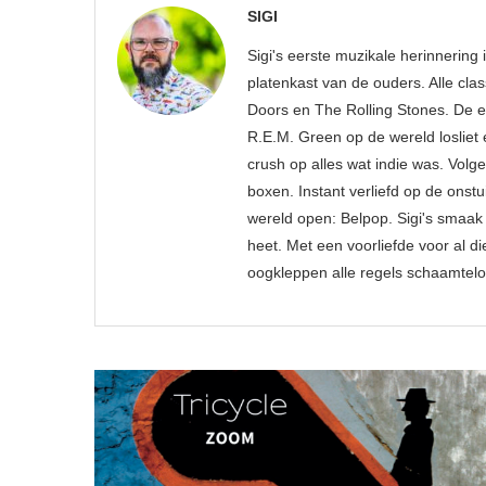
SIGI
Sigi's eerste muzikale herinnering
platenkast van de ouders. Alle cl
Doors en The Rolling Stones. De ee
R.E.M. Green op de wereld losliet 
crush op alles wat indie was. Vol
boxen. Instant verliefd op de ons
wereld open: Belpop. Sigi's smaak
heet. Met een voorliefde voor al d
oogkleppen alle regels schaamtelo