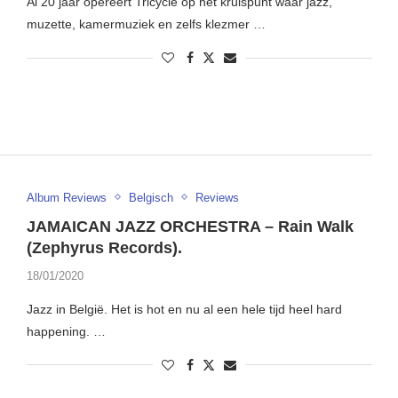
Al 20 jaar opereert Tricycle op het kruispunt waar jazz,
muzette, kamermuziek en zelfs klezmer …
Album Reviews
Belgisch
Reviews
JAMAICAN JAZZ ORCHESTRA – Rain Walk
(Zephyrus Records).
18/01/2020
Jazz in België. Het is hot en nu al een hele tijd heel hard
happening. …