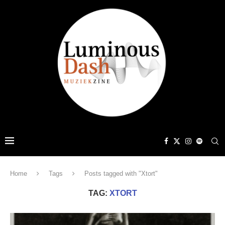
Home
Tags
Posts tagged with "Xtort"
TAG:
XTORT