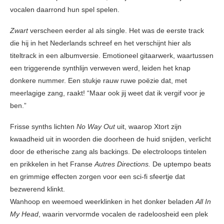
vocalen daarrond hun spel spelen.
Zwart
verscheen eerder al als single. Het was de eerste track
die hij in het Nederlands schreef en het verschijnt hier als
titeltrack in een albumversie. Emotioneel gitaarwerk, waartussen
een triggerende synthlijn verweven werd, leiden het knap
donkere nummer. Een stukje rauw ruwe poëzie dat, met
meerlagige zang, raakt! “Maar ook jij weet dat ik vergif voor je
ben.”
Frisse synths lichten
No Way Out
uit, waarop Xtort zijn
kwaadheid uit in woorden die doorheen de huid snijden, verlicht
door de etherische zang als backings. De electroloops tintelen
en prikkelen in het Franse
Autres Directions.
De uptempo beats
en grimmige effecten zorgen voor een sci-fi sfeertje dat
bezwerend klinkt.
Wanhoop en weemoed weerklinken in het donker beladen
All In
My Head
, waarin vervormde vocalen de radeloosheid een plek