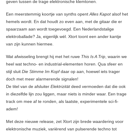
geven tussen de trage elektronische klemtonen.
Een meerstemmig koortje van synths opent
Alles Kapot
alsof het
hemels wordt. En dat houdt zo even aan, met de gitaar die er
spaarzaam aan wordt toegevoegd. Een Nederlandstalige
elektroballade? Ja, eigenlijk wél. Xtort toont een ander kantje
van zijn kunnen hiermee.
Wat afwisseling brengt hij met het ruwe
This Is A Trip
, waarin we
heel wat techno- en industrial-elementen horen. Qua sfeer en
stijl sluit
Die Stimme Im Kopf
daar op aan, hoewel iets trager
doch met meer alarmerende signalen!
De titel van de afsluiter
Elektrizität
deed vermoeden dat die ook
in diezelfde lijn zou liggen, maar niets is minder waar. Een trage
track om mee af te ronden, als laatste, experimentele sci-fi-
adem!
Met deze nieuwe release, zet Xtort zijn brede waardering voor
elektronische muziek, variërend van pulserende techno tot