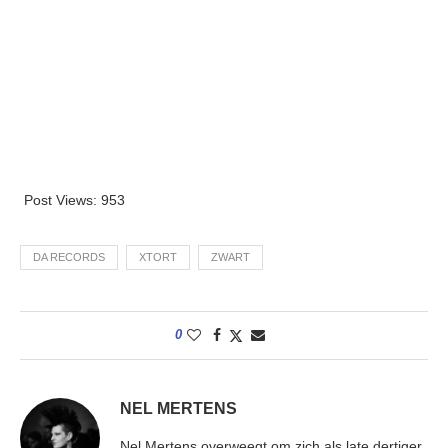
Post Views:
953
DA RECORDS
XTORT
ZWART
0
NEL MERTENS
Nel Mertens overweegt om zich als late dertiger