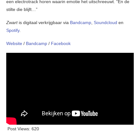
een electrotrack horen waarin emotie het uitschreeuwt. “En de
stilte die blijft…”
Zwart
is digitaal verkrijgbaar via
Bandcamp
,
Soundcloud
en
Spotify
.
Website
/
Bandcamp
/
Facebook
Post Views:
620