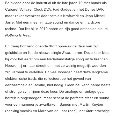
Beïnvloed door de industrial uit de late jaren 70 met bands als
Cabaret Voltaire, Clock DVA, Fad Gadget en het Duitse DAF,
maar zeker evenzeer door acts als Kraftwerk en Jean Michel
Jarre. Met een meer vintage sound en dance en hardcore
techno. Dat liet hij in 2019 horen op zijn goed onthaalde album
Nothing Is Real.
En traag bonzend opende Xtort opnieuw de deur van zijn
geluidslab en liet de nieuwe single
Zwart
horen. Deze keer kiest
hij voor het eerst om een Nederlandstalige song uit te brengen.
Hoewel hij er naar streeft om met zo weinig mogelijk woorden
zijn verhaal te vertellen. En veel woorden heeft deze langzame
elektronische track, die reflecteert op het gevoel van
eenzaamheid en isolatie, niet nodig. Geen beukend harde beats
of strenge synthlijnen deze keer. De analoge en vintage gear
borrelt in ongenoegen, maar schept de perfecte sfeer en sound
voor een nummertje zwartkijken. Samen met Martijn Kuyten
(backing vocals) en Marc van de Laar (bas), laat Xtort prachtige