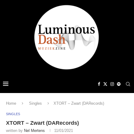
Home
Singles
XTORT – Zwart (DARecords)
SINGLES
XTORT – Zwart (DARecords)
written by
Nel Mertens
11/01/2021