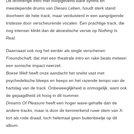
De dromerige intro met hoopgevend klare synths en
meeslepende drums van
Dieses Leben,
houdt sterk stand
doorheen de hele track, maar verduisterd in een aangrijpende
tristesse door verscheurende vocalen. Een prachtige track, die
nog intenser klinkt dan de akoestische versie op
Nothing Is
Real.
Daarnaast ook nog het eerder als single verschenen
Freundschaft,
dat met een theatrale intro en rake beats meteen
een sonische impact neerzet.
Boese Welt
heeft onze aandacht het snelst vast met
psychedelische bleeps en beeps en het razende tempo van de
hartslag van de track. Onbeweeglijkheid is onmogelijk, want ook
de gejaagdheid zit hoog in dit nummer.
Dreams Of Pleasure
heeft een hoger wave-gehalte dan de
andere tracks, maar is door de kenmerkend ruwe stem van X-
tort als rode draad, toch helemaal geen buitenbeetje op dit
album.