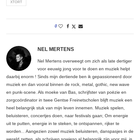
XTORT
0
NEL MERTENS
Nel Mertens overweegt om zich als late dertiger
voor eeuwig jong voor te doen en muziek helpt
daarbij enorm ! Sinds mijn dertiende ben ik gepassioneerd door
muziek en dan vooral binnen de rock, metal, gothic, new wave
en punk-scene. Als moeke van Bas, schrijfster van poëzie en
zorgcoördinator in twee Gentse Freinetscholen blijft muziek een
heel belangrijk stuk van mijn leven innemen. Muziek spelen,
beluisteren, concertjes doen, naar festivals gaan; Om energie
uit te putten, energie in te steken, te ontspannen, rijker te
worden... Aangezien zowel muziek beluisteren, danspasjes in de
wereld zetten, als schrijven sowieso al belangrijk zijn voor mij, is