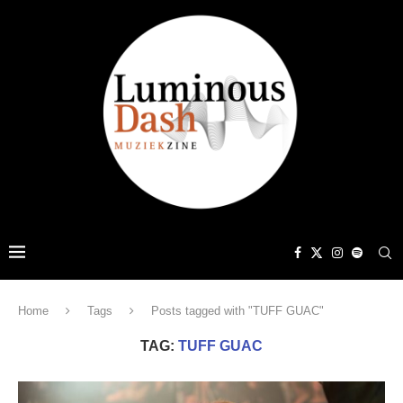
Home
Tags
Posts tagged with "TUFF GUAC"
TAG:
TUFF GUAC