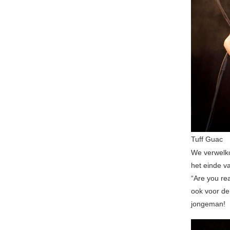
Tuff Guac
We verwelk
het einde v
“Are you re
ook voor de
jongeman!