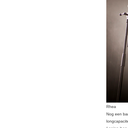
Rhea
Nog een ban
longcapacit