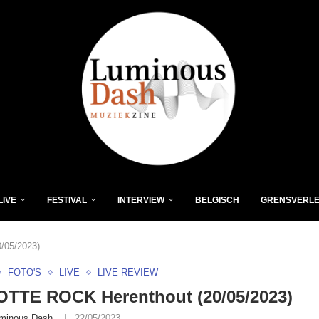
LIVE
FESTIVAL
INTERVIEW
BELGISCH
GRENSVERL
/05/2023)
FOTO'S
LIVE
LIVE REVIEW
TTE ROCK Herenthout (20/05/2023)
minous Dash
22/05/2023