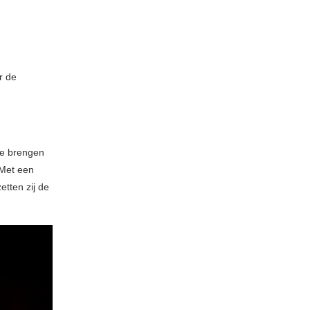
r de
ge brengen
 Met een
etten zij de