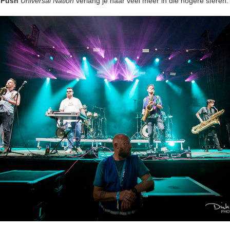
n
Push
Universal Nation
verlang je naar veel meer in die hogere sferen.