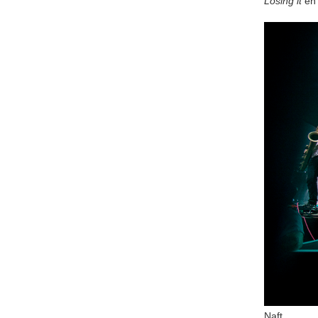
Losing it
e
Naft