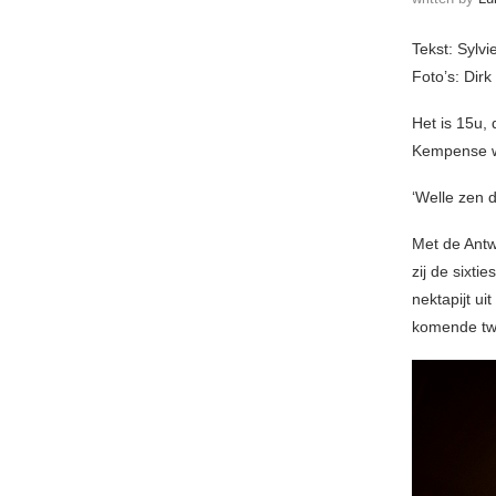
Tekst: Sylv
Foto’s: Dir
Het is 15u,
Kempense w
‘Welle zen d
Met de Ant
zij de sixt
nektapijt u
komende twa