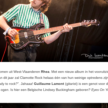
omen uit West-Vlaanderen
Rhea
. Met een nieuw album in het vooruitzi
an dit jaar zal Clamotte Rock helaas één van hun weinige optredens zij
ady to rock?”. Jahaaa!
Guillaume Lamont
(gitarist) is een genot voor 
 ogen. Is hier een Belgische Lindsey Buckingham geboren?
Eyes On Y