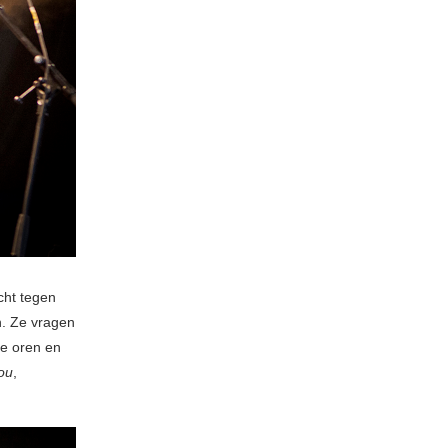
cht tegen
n. Ze vragen
de oren en
ou
,