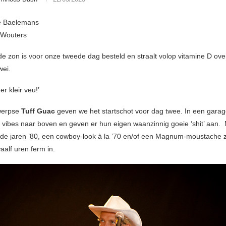
ie Baelemans
k Wouters
 de zon is voor onze tweede dag besteld en straalt volop vitamine D ove
ei.
er kleir veu!’
werpse
Tuff Guac
geven we het startschot voor dag twee. In een gara
ies vibes naar boven en geven er hun eigen waanzinnig goeie ‘shit’ aan.
it de jaren ’80, een cowboy-look à la ’70 en/of een Magnum-moustache z
alf uren ferm in.