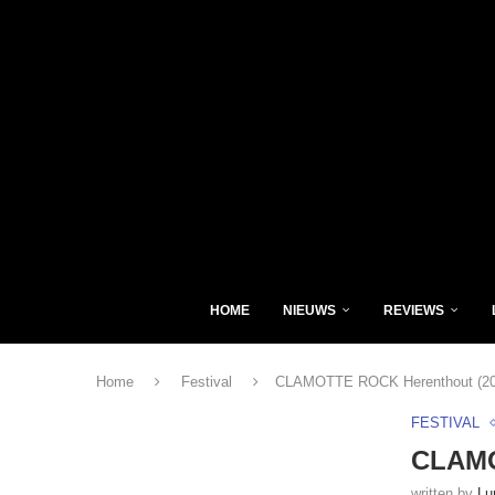
HOME
NIEUWS
REVIEWS
Home
Festival
CLAMOTTE ROCK Herenthout (20
FESTIVAL
CLAMO
written by
Lu