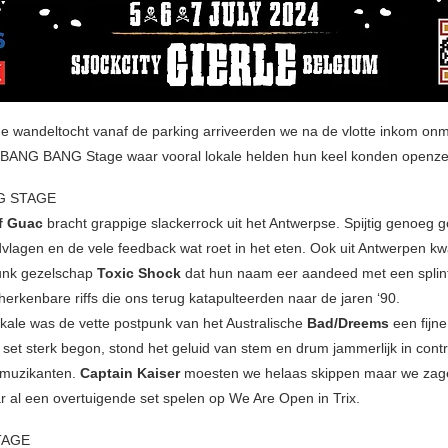
e wandeltocht vanaf de parking arriveerden we na de vlotte inkom onmid
e BANG BANG Stage waar vooral lokale helden hun keel konden openze
G STAGE
f Guac
bracht grappige slackerrock uit het Antwerpse. Spijtig genoeg 
dvlagen en de vele feedback wat roet in het eten. Ook uit Antwerpen k
unk gezelschap
Toxic Shock
dat hun naam eer aandeed met een splin
herkenbare riffs die ons terug katapulteerden naar de jaren ‘90.
okale was de vette postpunk van het Australische
Bad/Dreems
een fijne
set sterk begon, stond het geluid van stem en drum jammerlijk in cont
 muzikanten.
Captain Kaiser
moesten we helaas skippen maar we zag
ar al een overtuigende set spelen op We Are Open in Trix.
TAGE