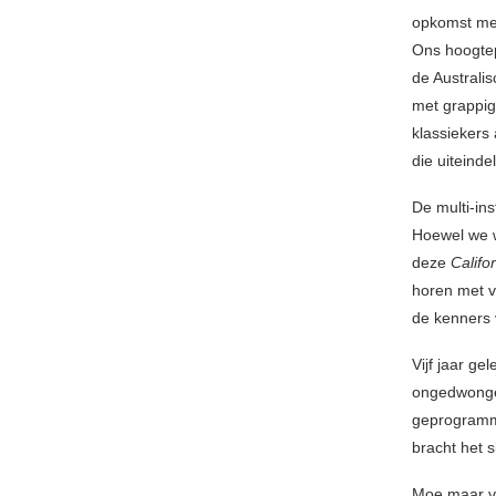
opkomst mee
Ons hoogte
de Australi
met grappig
klassiekers
die uiteinde
De multi-in
Hoewel we w
deze
Califo
horen met v
de kenners v
Vijf jaar g
ongedwongen
geprogramm
bracht het 
Moe maar vo