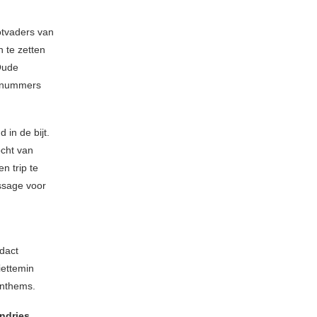
otvaders van
n te zetten
Oude
e nummers
in de bijt.
ocht van
n trip te
ssage voor
dact
iettemin
anthems.
ndries