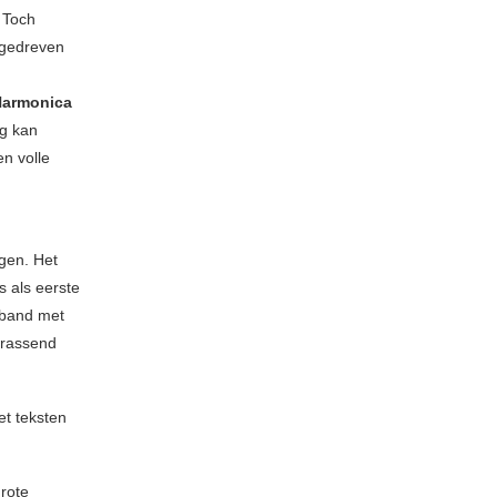
 Toch
gedreven
Harmonica
rg kan
n volle
ggen. Het
 als eerste
 band met
rrassend
et teksten
grote