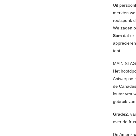
Uit persoon
merkten we
rootspunk d
We zagen op
Sam
dat er 
appreciëren
tent.
MAIN STA
Het hoofdpo
Antwerpse r
de Canade
louter vrou
gebruik van
Grade2
, va
over de frus
De Amerika