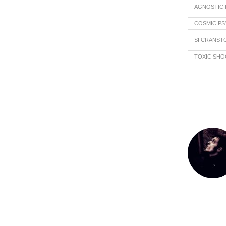
AGNOSTIC
COSMIC P
SI CRANST
TOXIC SHO