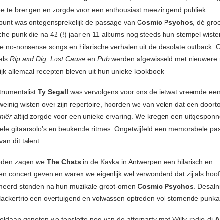
 te brengen en zorgde voor een enthousiast meezingend publiek.
punt was ontegensprekelijk de passage van
Cosmic Psychos
, dé gro
sche punk die na 42 (!) jaar en 11 albums nog steeds hun stempel wiste
e no-nonsense songs en hilarische verhalen uit de desolate outback. 
 als
Rip and Dig, Lost Cause
en
Pub
werden afgewisseld met nieuwer
lijk allemaal recepten bleven uit hun unieke kookboek.
strumentalist
Ty Segall
was vervolgens voor ons de ietwat vreemde eend 
einig wisten over zijn repertoire, hoorden we van velen dat een doort
rniër
altijd zorgde voor een unieke ervaring. We kregen een uitgesponne
ele gitaarsolo’s en beukende ritmes. Ongetwijfeld een memorabele pa
an dit talent.
eleden zagen we
The Chats
in de Kavka in Antwerpen een hilarisch en
 concert geven en waren we eigenlijk wel verwonderd dat zij als hoof
eerd stonden na hun muzikale groot-omen
Cosmic Psychos
. Desaln
slackertrio een overtuigend en volwassen optreden vol stomende punk
ldaan genoten we tenslotte nog van de afterparty met Willy-radio-dj
A