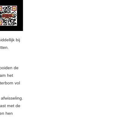
dellijk bij
tten.
gooiden de
wam het
terbom vol
 afwisseling.
rast met de
en hen