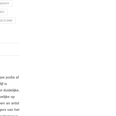
AKEASY
BRO
ICA SAM
gse podia af
jf is
t duidelijke,
elijke op
hen an artist
gers van het
 outrageous