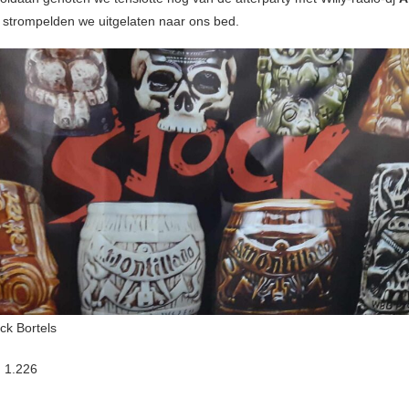
strompelden we uitgelaten naar ons bed.
ck Bortels
:
1.226