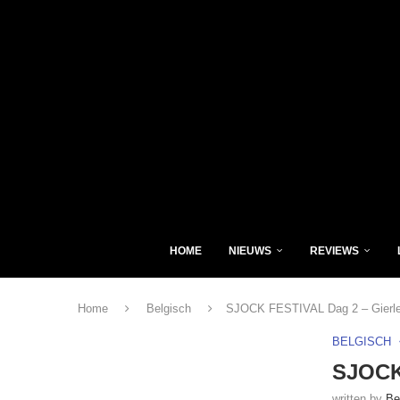
HOME
NIEUWS
REVIEWS
Home
Belgisch
SJOCK FESTIVAL Dag 2 – Gierle 
BELGISCH
SJOCK 
written by
Be