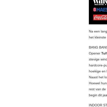
Na een lang
het kleinst
BANG BAN
Opener
Tuf
stevige win
hardcore-p
hoekige en 
Naast het l
Hoewel hun 
rest van de
begin dit ja
INDOOR S