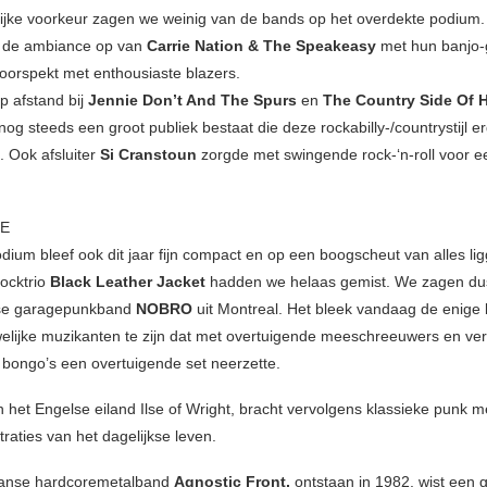
lijke voorkeur zagen we weinig van de bands op het overdekte podium.
 de ambiance op van
Carrie Nation & The Speakeasy
met hun banjo-
oorspekt met enthousiaste blazers.
 afstand bij
Jennie Don’t And The Spurs
en
The Country Side Of 
nog steeds een groot publiek bestaat die deze rockabilly-/countrystijl e
. Ook afsluiter
Si Cranstoun
zorgde met swingende rock-‘n-roll voor ee
GE
dium bleef ook dit jaar fijn compact en op een boogscheut van alles li
ocktrio
Black Leather Jacket
hadden we helaas gemist. We zagen dus
se garagepunkband
NOBRO
uit Montreal. Het bleek vandaag de enige
welijke muzikanten te zijn dat met overtuigende meeschreeuwers en ve
 bongo’s een overtuigende set neerzette.
n het Engelse eiland Ilse of Wright, bracht vervolgens klassieke punk m
traties van het dagelijkse leven.
anse hardcoremetalband
Agnostic Front,
ontstaan in 1982, wist een 