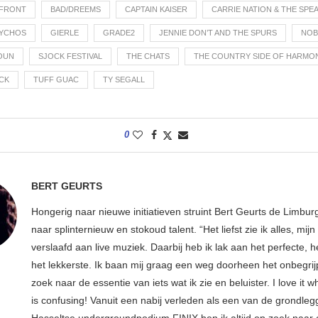
 FRONT
BAD/DREEMS
CAPTAIN KAISER
CARRIE NATION & THE SPE
SYCHOS
GIERLE
GRADE2
JENNIE DON’T AND THE SPURS
NO
OUN
SJOCK FESTIVAL
THE CHATS
THE COUNTRY SIDE OF HARMON
CK
TUFF GUAC
TY SEGALL
0
BERT GEURTS
Hongerig naar nieuwe initiatieven struint Bert Geurts de Limbur
naar splinternieuw en stokoud talent. “Het liefst zie ik alles, mijn li
verslaafd aan live muziek. Daarbij heb ik lak aan het perfecte, he
het lekkerste. Ik baan mij graag een weg doorheen het onbegrijp
zoek naar de essentie van iets wat ik zie en beluister. I love it w
is confusing! Vanuit een nabij verleden als een van de grondleg
Hasseltse undergroundpodium FINIX ben ik altijd op zoek naar