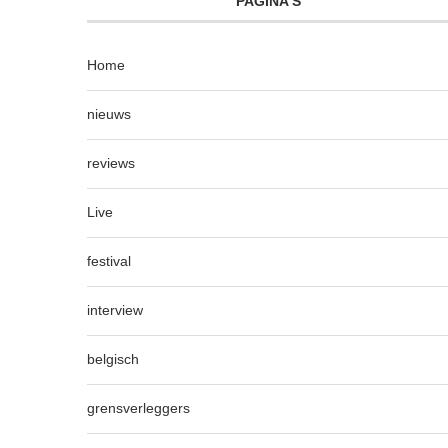
PAGINA’S
Home
nieuws
reviews
Live
festival
interview
belgisch
grensverleggers