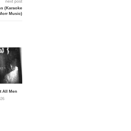
next post
s (Karaoke
Morr Music)
 All Men
NOAH TATE – Boy Gum
Vijf keer talent i
Buurtkroeg Mos
026
06/08/2026
05/08/2026