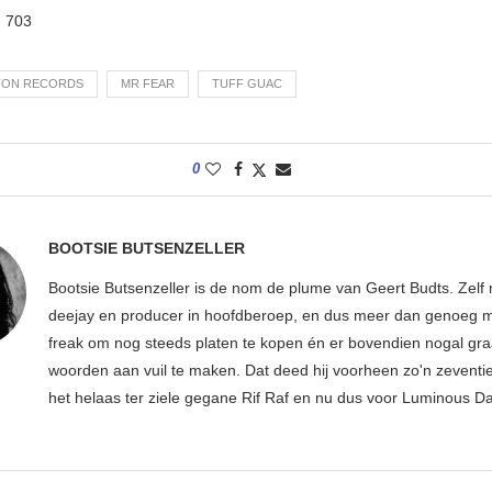
:
703
TON RECORDS
MR FEAR
TUFF GUAC
0
BOOTSIE BUTSENZELLER
Bootsie Butsenzeller is de nom de plume van Geert Budts. Zelf 
deejay en producer in hoofdberoep, en dus meer dan genoeg mu
freak om nog steeds platen te kopen én er bovendien nogal gr
woorden aan vuil te maken. Dat deed hij voorheen zo'n zeventien
het helaas ter ziele gegane Rif Raf en nu dus voor Luminous D