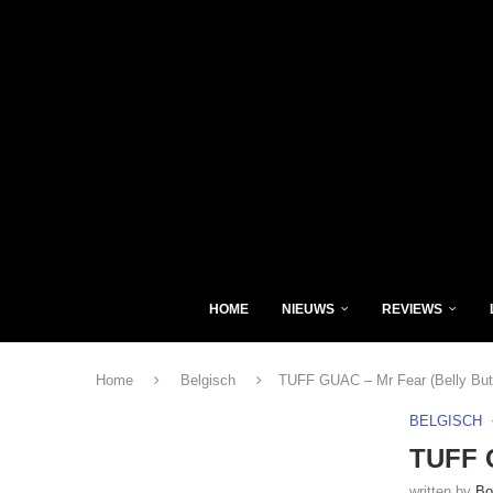
HOME
NIEUWS
REVIEWS
Home
Belgisch
TUFF GUAC – Mr Fear (Belly But
BELGISCH
TUFF G
written by
Bo