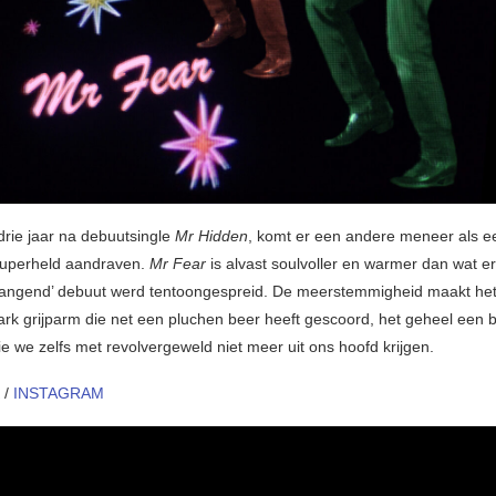
drie jaar na debuutsingle
Mr Hidden
, komt er een andere meneer als e
superheld aandraven.
Mr Fear
is alvast soulvoller en warmer dan wat e
wangend’ debuut werd tentoongespreid. De meerstemmigheid maakt het
rk grijparm die net een pluchen beer heeft gescoord, het geheel een b
ie we zelfs met revolvergeweld niet meer uit ons hoofd krijgen.
/
INSTAGRAM