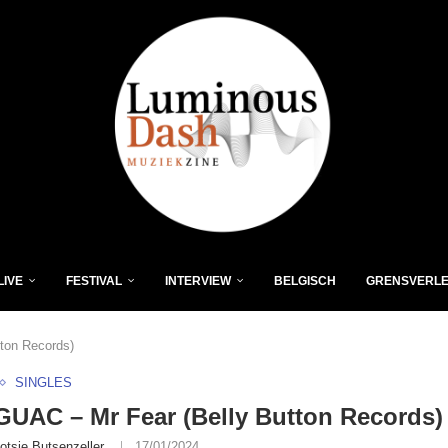
LIVE
FESTIVAL
INTERVIEW
BELGISCH
GRENSVERL
ton Records)
SINGLES
UAC – Mr Fear (Belly Button Records)
otsie Butsenzeller
17/01/2024