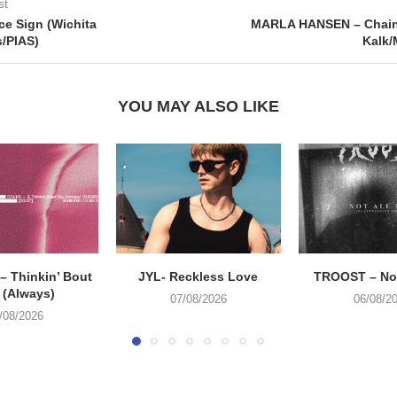
st
ce Sign (Wichita
MARLA HANSEN – Chain
/PIAS)
Kalk/
YOU MAY ALSO LIKE
 Thinkin’ Bout
JYL- Reckless Love
TROOST – Not
 (Always)
07/08/2026
06/08/2
/08/2026