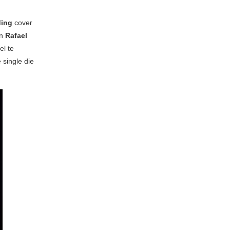
ding
cover
an
Rafael
el te
 single die