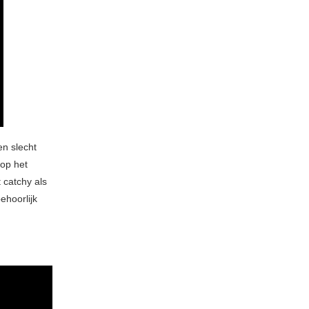
en slecht
rop het
 catchy als
ehoorlijk