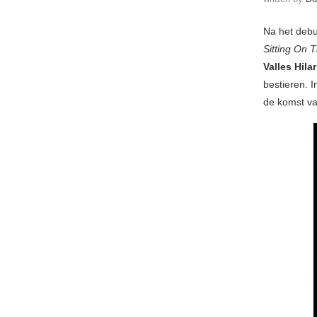
Na het deb
Sitting On 
Valles Hila
bestieren. 
de komst v