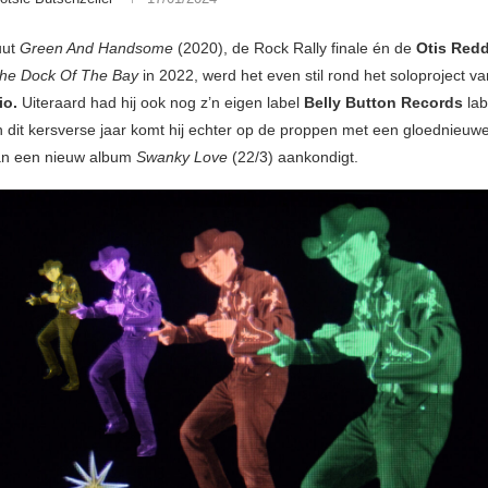
uut
Green And Handsome
(2020), de Rock Rally finale én de
Otis Red
The Dock Of The Bay
in 2022, werd het even stil rond het soloproject v
rio.
Uiteraard had hij ook nog z’n eigen label
Belly Button Records
lab
In dit kersverse jaar komt hij echter op de proppen met een gloednieuwe
an een nieuw album
Swanky Love
(22/3) aankondigt.