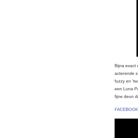
Bijna exact 
acterende 
fuzzy en ’t
een Luna Pa
fijne deun d
FACEBOOK