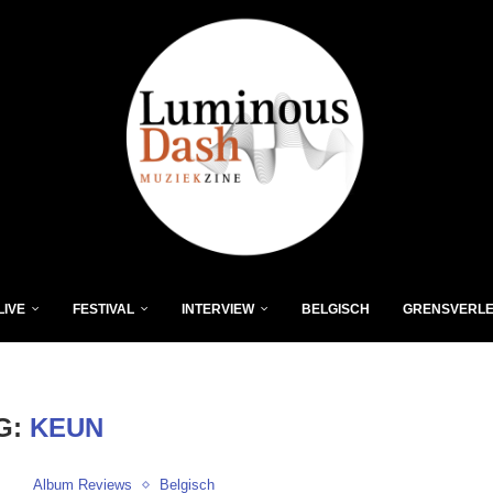
LIVE
FESTIVAL
INTERVIEW
BELGISCH
GRENSVERL
G:
KEUN
Album Reviews
Belgisch