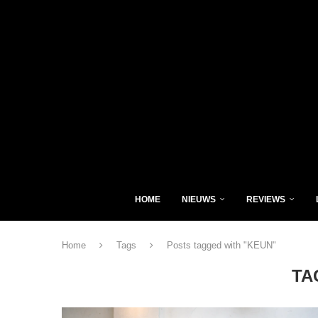
HOME
NIEUWS
REVIEWS
Home
Tags
Posts tagged with "KEUN"
TA