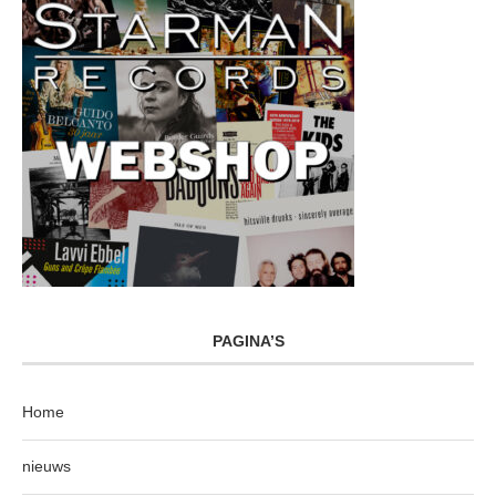
PAGINA’S
Home
nieuws