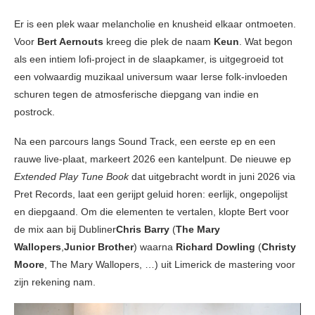
Er is een plek waar melancholie en knusheid elkaar ontmoeten.
Voor
Bert Aernouts
kreeg die plek de naam
Keun
. Wat begon
als een intiem lofi-project in de slaapkamer, is uitgegroeid tot
een volwaardig muzikaal universum waar Ierse folk-invloeden
schuren tegen de atmosferische diepgang van indie en
postrock.
Na een parcours langs Sound Track, een eerste ep en een
rauwe live-plaat, markeert 2026 een kantelpunt. De nieuwe ep
Extended Play Tune Book
dat uitgebracht wordt in juni 2026 via
Pret Records, laat een gerijpt geluid horen: eerlijk, ongepolijst
en diepgaand. Om die elementen te vertalen, klopte Bert voor
de mix aan bij Dubliner
Chris Barry
(
The Mary
Wallopers
,
Junior Brother
) waarna
Richard Dowling
(
Christy
Moore
, The Mary Wallopers, …) uit Limerick de mastering voor
zijn rekening nam.