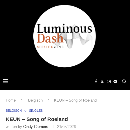
Home
Belgisch
KEUN – Song of Roeland
BELGISCH
SINGLES
KEUN – Song of Roeland
written by
Cindy Cremers
21/05/2026