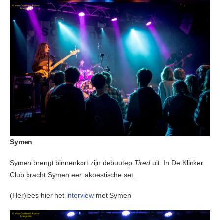
Symen
Symen brengt binnenkort zijn debuutep
Tired
uit. In De Klinker
Club bracht Symen een akoestische set.
(Her)lees hier het
interview
met Symen