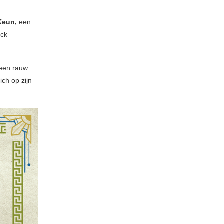
Keun,
een
ock
 een rauw
ich op zijn