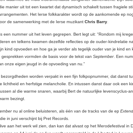
ie manier uit tot een kwartet dat dynamisch schakelt tussen fragiele sti
rrangementen. Het Ierse folkkarakter wordt op de aankomende ep no
door de samenwerking met de Ierse muzikant
Chris Barry
.
is een nummer uit het leven gegrepen. Bert legt uit: “Rondom mij krege
eren en telkens kwamen dezelfde reflecties op de ouder-kindrelatie n
ijn kind opvoeden en hoe ga je verder als tegelijk ouder van je kind en 
 gesprekken vormden de basis voor de tekst van
September
. Een num
an onze eigen jeugd in de opvoeding van nu.”
bezorgdheden worden verpakt in een fijn folkpopnummer, dat danst t
 lichtheid en herfstige melancholie. En intussen danst daar ook een kin
tussen al die warme snaren, waarbij Bert de natuurlijke levenscyclus-a
warm bezingt.
tember
nu al online beluisteren, als één van de tracks van de ep
Extend
die in juni verschijnt bij Pret Records.
live aan het werk wil zien, dan kan dat alvast op het Merodefestival in 