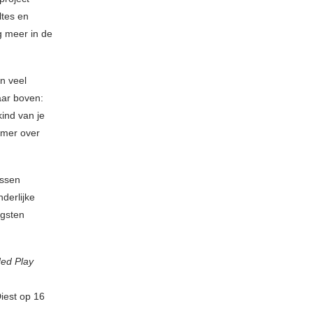
ltes en
g meer in de
n veel
aar boven:
kind van je
mer over
ussen
derlijke
ngsten
ed Play
Diest op 16