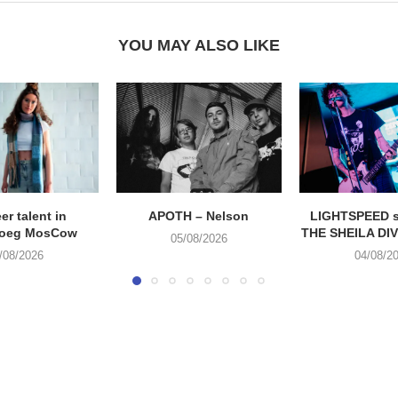
YOU MAY ALSO LIKE
eer talent in
APOTH – Nelson
LIGHTSPEED s
roeg MosCow
THE SHEILA DIVI
05/08/2026
/08/2026
04/08/2