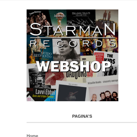
PAGINA’S
Home