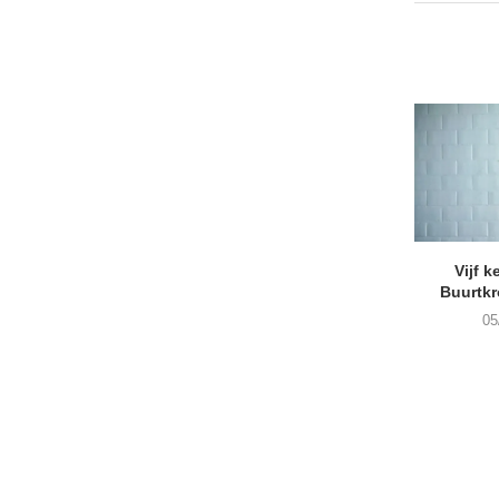
Vijf k
Buurtk
05