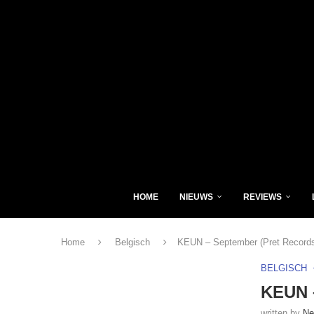
HOME
NIEUWS
REVIEWS
Home
Belgisch
KEUN – September (Pret Record
BELGISCH
KEUN –
written by
Ne