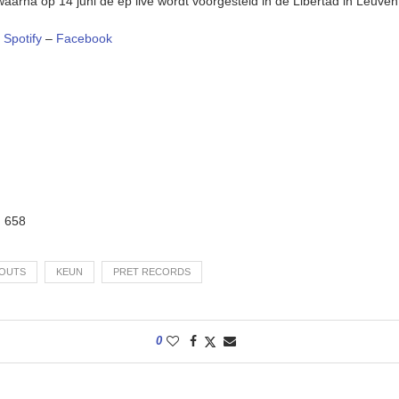
waarna op 14 juni de ep live wordt voorgesteld in de Libertad in Leuven
–
Spotify
–
Facebook
:
658
AOUTS
KEUN
PRET RECORDS
0