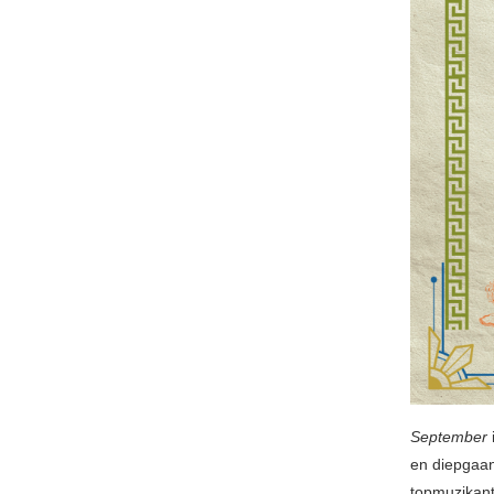
September
en diepgaan
topmuzikant