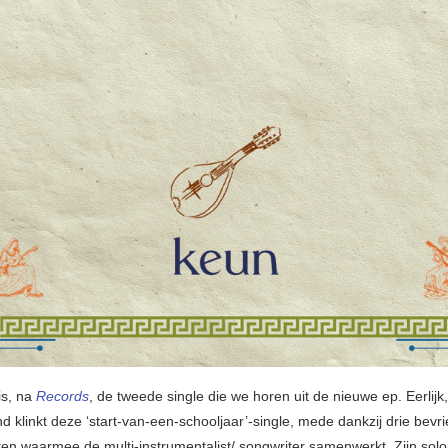
is, na
Records
, de tweede single die we horen uit de nieuwe ep. Eerlijk,
d klinkt deze ‘start-van-een-schooljaar’-single, mede dankzij drie bevr
en waarmee de multi-instrumentalist/ songwriter samenwerkt. Zijn solo