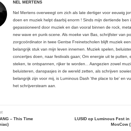
NEL MERTENS
Nel Mertens overweegt om zich als late dertiger voor eeuwig jo
doen en muziek helpt daarbij enorm ! Sinds mijn dertiende ben 
gepassioneerd door muziek en dan vooral binnen de rock, metal
new wave en punk-scene. Als moeke van Bas, schrijfster van p
zorgcoördinator in twee Gentse Freinetscholen blijft muziek een
belangrijk stuk van mijn leven innemen. Muziek spelen, beluiste
concertjes doen, naar festivals gaan; Om energie uit te putten, e
steken, te ontspannen, rijker te worden... Aangezien zowel muz
beluisteren, danspasjes in de wereld zetten, als schrijven sowie
belangrijk zijn voor mij, is Luminous Dash 'the place to be' en vu
het schrijversteam aan.
st
NG – This Time
LUSID op Luminous Fest in
iac)
MosCow (1