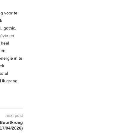
ng voor te
ik
, gothic,
oëzie en
 heel
ren,
nergie in te
iek
so al
l ik graag
next post
 Buurtkroeg
7/04/2026)