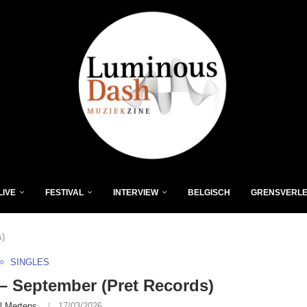
LIVE
FESTIVAL
INTERVIEW
BELGISCH
GRENSVERL
s)
SINGLES
 September (Pret Records)
l Mertens
17/03/2026