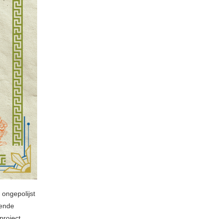
 ongepolijst
iende
project