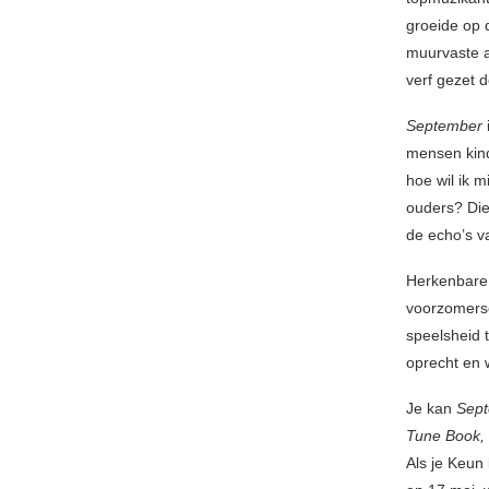
groeide op d
muurvaste a
verf gezet 
September
mensen kind
hoe wil ik m
ouders? Die
de echo’s v
Herkenbare 
voorzomerse
speelsheid 
oprecht en 
Je kan
Sep
Tune Book,
Als je Keun 