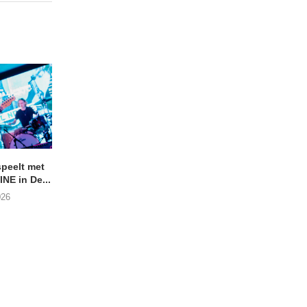
peelt met
ANDRIES BOONE –
Bekijk de BelFood-s
NE in De...
Lamprohiza Splendidula
van SHITFRUIT
(Trad Records)
026
02/08/2026
03/08/2026