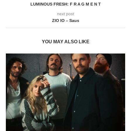
LUMINOUS FRESH: F R A G M E N T
next post
ZIO IO – Saus
YOU MAY ALSO LIKE