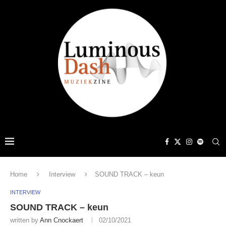
Home
Interview
SOUND TRACK – keun
INTERVIEW
SOUND TRACK – keun
written by
Ann Cnockaert
02/10/2021