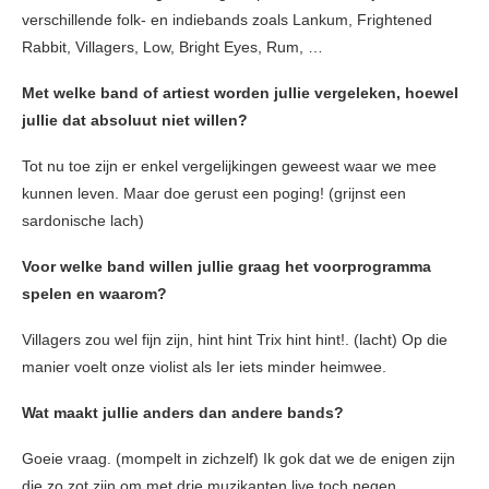
verschillende folk- en indiebands zoals Lankum, Frightened
Rabbit, Villagers, Low, Bright Eyes, Rum, …
Met welke band of artiest worden jullie vergeleken, hoewel
jullie dat absoluut niet willen?
Tot nu toe zijn er enkel vergelijkingen geweest waar we mee
kunnen leven. Maar doe gerust een poging! (grijnst een
sardonische lach)
Voor welke band willen jullie graag het voorprogramma
spelen en waarom?
Villagers zou wel fijn zijn, hint hint Trix hint hint!. (lacht) Op die
manier voelt onze violist als Ier iets minder heimwee.
Wat maakt jullie anders dan andere bands?
Goeie vraag. (mompelt in zichzelf) Ik gok dat we de enigen zijn
die zo zot zijn om met drie muzikanten live toch negen