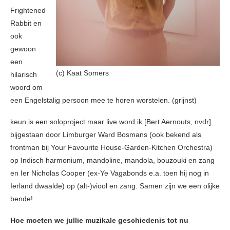
Frightened
Rabbit en
ook
gewoon
een
(c) Kaat Somers
hilarisch
woord om
een Engelstalig persoon mee te horen worstelen. (grijnst)
keun is een soloproject maar live word ik [Bert Aernouts, nvdr]
bijgestaan door Limburger Ward Bosmans (ook bekend als
frontman bij Your Favourite House-Garden-Kitchen Orchestra)
op Indisch harmonium, mandoline, mandola, bouzouki en zang
en Ier Nicholas Cooper (ex-Ye Vagabonds e.a. toen hij nog in
Ierland dwaalde) op (alt-)viool en zang. Samen zijn we een olijke
bende!
Hoe moeten we jullie muzikale geschiedenis tot nu