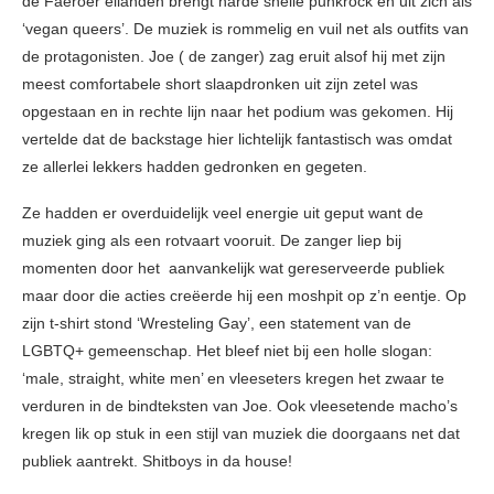
de Faeröer eilanden brengt harde snelle punkrock en uit zich als
‘vegan queers’. De muziek is rommelig en vuil net als outfits van
de protagonisten. Joe ( de zanger) zag eruit alsof hij met zijn
meest comfortabele short slaapdronken uit zijn zetel was
opgestaan en in rechte lijn naar het podium was gekomen. Hij
vertelde dat de backstage hier lichtelijk fantastisch was omdat
ze allerlei lekkers hadden gedronken en gegeten.
Ze hadden er overduidelijk veel energie uit geput want de
muziek ging als een rotvaart vooruit. De zanger liep bij
momenten door het aanvankelijk wat gereserveerde publiek
maar door die acties creëerde hij een moshpit op z’n eentje. Op
zijn t-shirt stond ‘Wresteling Gay’, een statement van de
LGBTQ+ gemeenschap. Het bleef niet bij een holle slogan:
‘male, straight, white men’ en vleeseters kregen het zwaar te
verduren in de bindteksten van Joe. Ook vleesetende macho’s
kregen lik op stuk in een stijl van muziek die doorgaans net dat
publiek aantrekt. Shitboys in da house!