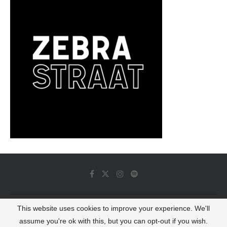
This website uses cookies to improve your experience. We'll
© 2022 - Luminous Dash All Rights Reserved
assume you're ok with this, but you can opt-out if you wish.