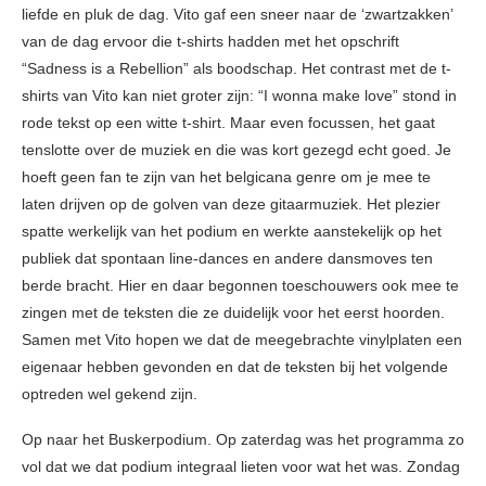
liefde en pluk de dag. Vito gaf een sneer naar de ‘zwartzakken’
van de dag ervoor die t-shirts hadden met het opschrift
“Sadness is a Rebellion” als boodschap. Het contrast met de t-
shirts van Vito kan niet groter zijn: “I wonna make love” stond in
rode tekst op een witte t-shirt. Maar even focussen, het gaat
tenslotte over de muziek en die was kort gezegd echt goed. Je
hoeft geen fan te zijn van het belgicana genre om je mee te
laten drijven op de golven van deze gitaarmuziek. Het plezier
spatte werkelijk van het podium en werkte aanstekelijk op het
publiek dat spontaan line-dances en andere dansmoves ten
berde bracht. Hier en daar begonnen toeschouwers ook mee te
zingen met de teksten die ze duidelijk voor het eerst hoorden.
Samen met Vito hopen we dat de meegebrachte vinylplaten een
eigenaar hebben gevonden en dat de teksten bij het volgende
optreden wel gekend zijn.
Op naar het Buskerpodium. Op zaterdag was het programma zo
vol dat we dat podium integraal lieten voor wat het was. Zondag