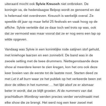
uiteraard mocht ook
Sylvie Kreusch
niet ontbreken. De
koningin va, de hedendaagse Belpop wordt ze genoemd en dat
is helemaal niet overdreven. Kreusch is werkelijk overal. Ze
speelde dit jaar op maar liefst 25 festivals en vaak hoog op de
affiche. Sylvie vertelde dat ze daar toch wel trots op was, ook
dat ze vermoeid was maar vooral dat ze er nog eens een lap op
wilde opgeven.
Vandaag was Sylvie in een koninklijke rode satijnen stof gehuld,
met kniehoge laarzen en een zonnebril. De band was in de
zwoele setting met de twee drummers. Niettegenstaande deze
show al meerdere keren te zien kregen, kon het ons ook deze
keer boeien van de eerste tot de laatste noot. Starten deed ze
met
Let it all burn
waar ze het publiek op het verkeerde been zet
door de stiltes in het nummer…. het lijkt alsof ze er alsmaar
beter in wordt, dat ze blijft groeien. Al de nummers van dat
prachtalbum
Montbray
werden precies verder vervolmaakt met
elke show die ze brengt. Het werd nog een keer zwoel met