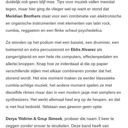
duidelijk ook geen blijf mee. Tips voor muziek vallen meestal
tegen, maar hier ging de vlieger wel op want er stond dat
Meridian Brothers
staat voor een combinatie van elektronische
en organische instrumenten met elementen van latin rock,
cumbia, reggaeton en een flinke scheut psychedelica.
Ze stonden op het podium met een bassist, een drummer, een
toetsenist en extra percussionist en
Eblis Alvarez
als
zanger/gitarist en een hele rits computers, effectenpedalen en
allerlei knoppen. Knap hoe ze inderdaad al die op papier
verschillende stijlen met elkaar combineren zonder dat het
storend wordt. Het ene moment maken ze eerder klasssieke
cumbia-achtige muziek, het andere moment spelen ze met
diezelfde ritmes maar dan in een modern jasje met samplers en
synthesizers. Het werkt allemaal heel erg op de heupen, en dat
is niet fout bedoeld. Stilstaan was gewoon geen optie.
Derya Yildirim & Grup Simsek
, probeer die naam 3 keer te
zeggen zonder erover te struikelen. Deze band heeft van