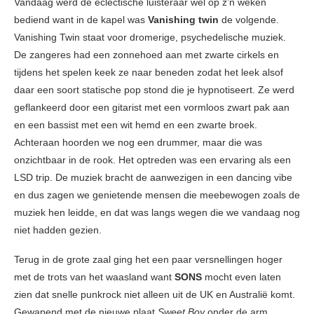
Vandaag werd de eclectische luisteraar wel op z’n weken
bediend want in de kapel was
Vanishing twin
de volgende.
Vanishing Twin staat voor dromerige, psychedelische muziek.
De zangeres had een zonnehoed aan met zwarte cirkels en
tijdens het spelen keek ze naar beneden zodat het leek alsof
daar een soort statische pop stond die je hypnotiseert. Ze werd
geflankeerd door een gitarist met een vormloos zwart pak aan
en een bassist met een wit hemd en een zwarte broek.
Achteraan hoorden we nog een drummer, maar die was
onzichtbaar in de rook. Het optreden was een ervaring als een
LSD trip. De muziek bracht de aanwezigen in een dancing vibe
en dus zagen we genietende mensen die meebewogen zoals de
muziek hen leidde, en dat was langs wegen die we vandaag nog
niet hadden gezien.
Terug in de grote zaal ging het een paar versnellingen hoger
met de trots van het waasland want
SONS
mocht even laten
zien dat snelle punkrock niet alleen uit de UK en Australië komt.
Gewapend met de nieuwe plaat
Sweet Boy
onder de arm,