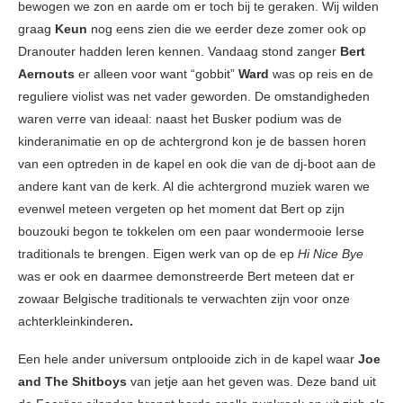
bewogen we zon en aarde om er toch bij te geraken. Wij wilden
graag
Keun
nog eens zien die we eerder deze zomer ook op
Dranouter hadden leren kennen. Vandaag stond zanger
Bert
Aernouts
er alleen voor want “gobbit”
Ward
was op reis en de
reguliere violist was net vader geworden. De omstandigheden
waren verre van ideaal: naast het Busker podium was de
kinderanimatie en op de achtergrond kon je de bassen horen
van een optreden in de kapel en ook die van de dj-boot aan de
andere kant van de kerk. Al die achtergrond muziek waren we
evenwel meteen vergeten op het moment dat Bert op zijn
bouzouki begon te tokkelen om een paar wondermooie Ierse
traditionals te brengen. Eigen werk van op de ep
Hi Nice Bye
was er ook en daarmee demonstreerde Bert meteen dat er
zowaar Belgische traditionals te verwachten zijn voor onze
achterkleinkinderen
.
Een hele ander universum ontplooide zich in de kapel waar
Joe
and The Shitboys
van jetje aan het geven was. Deze band uit