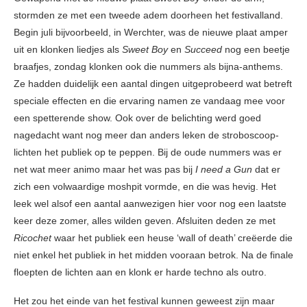
stormden ze met een tweede adem doorheen het festivalland.
Begin juli bijvoorbeeld, in Werchter, was de nieuwe plaat amper
uit en klonken liedjes als
Sweet Boy
en
Succeed
nog een beetje
braafjes, zondag klonken ook die nummers als bijna-anthems.
Ze hadden duidelijk een aantal dingen uitgeprobeerd wat betreft
speciale effecten en die ervaring namen ze vandaag mee voor
een spetterende show. Ook over de belichting werd goed
nagedacht want nog meer dan anders leken de stroboscoop-
lichten het publiek op te peppen. Bij de oude nummers was er
net wat meer animo maar het was pas bij
I need a Gun
dat er
zich een volwaardige moshpit vormde, en die was hevig. Het
leek wel alsof een aantal aanwezigen hier voor nog een laatste
keer deze zomer, alles wilden geven. Afsluiten deden ze met
Ricochet
waar het publiek een heuse ‘wall of death’ creëerde die
niet enkel het publiek in het midden vooraan betrok. Na de finale
floepten de lichten aan en klonk er harde techno als outro.
Het zou het einde van het festival kunnen geweest zijn maar