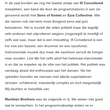
In de zaal konden we nog het laatste stukje van
Ill Considered
meepikken, een band die door de programmatoren in een zin
genoemd wordt met
Sons of Kemet
en
Ezra Collective
. Wie
die namen ook niet kent moet dringend eens wat jazz
beluisteren. Het is muziek die velen prikkelt maar die tegelijk
vele anderen niet uitproberen wegens (zogezegd) te moeilijk of
zelfs wat saai, maar dat is een misvatting. Ill Considered is een
trio met een bassist, een drummer en een saxofonist.
Instrumentale muziek dus maar die saxofoon vervult de honger
naar vocalen. Live lijkt het zelfs alsof het helemaal improvisatie
is en dat ze inspelen op de vibe van het publiek. Het publiek was
vandaag alvast dol-enthousiast aan het dansen. Na het
optreden hoorden we mensen met allerlei superlatieven
strooien: schitterend, meesterlijk complex en toch toegankelijk.
Wij dachten er hetzelfde van.
Meridian Brothers
was de volgende in rij. We wisten niet goed
wat te verwachten. In het programmaboekje wisten ze er