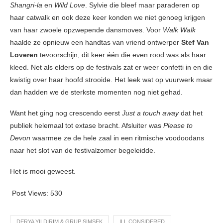
Shangri-la
en
Wild Love
. Sylvie die bleef maar paraderen op
haar catwalk en ook deze keer konden we niet genoeg krijgen
van haar zwoele opzwepende dansmoves. Voor
Walk Walk
haalde ze opnieuw een handtas van vriend ontwerper
Stef Van
Loveren
tevoorschijn, dit keer één die even rood was als haar
kleed. Net als elders op de festivals zat er weer confetti in en die
kwistig over haar hoofd strooide. Het leek wat op vuurwerk maar
dan hadden we de sterkste momenten nog niet gehad.
Want het ging nog crescendo eerst
Just a touch away
dat het
publiek helemaal tot extase bracht. Afsluiter was
Please to
Devon
waarmee ze de hele zaal in een ritmische voodoodans
naar het slot van de festivalzomer begeleidde.
Het is mooi geweest.
Post Views:
530
DERYA YILDIRIM & GRUP SIMSEK
ILL CONSIDERED