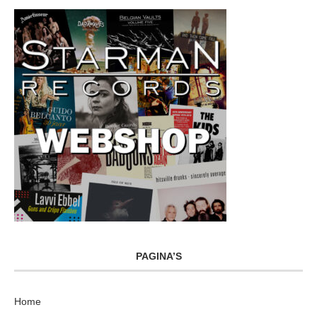
PAGINA’S
Home