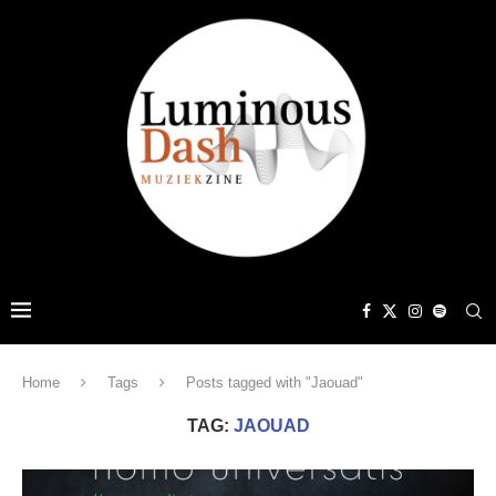
Home
Tags
Posts tagged with "Jaouad"
TAG:
JAOUAD