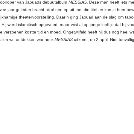
voorloper van Jaouads debuutalbum
MESSIAS
. Deze man heeft iets me
wee jaar geleden bracht hij al een ep uit met die titel en kon je hem b
ijknamige theatervoorstelling. Daarin ging Jaouad aan de slag om tabo
Hij werd islamitisch opgevoed, maar wist al op jonge leeftijd dat hij vo
ee verzoenen kostte tijd en moed. Ongetwijfeld heeft hij dus nog heel wat
zullen we ontdekken wanneer
MESSIAS
uitkomt, op 2 april. Niet toevall