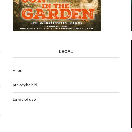
LEGAL
About
privacybeleid
terms of use