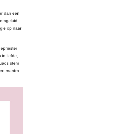
er dan een
stemgeluid
ngle op naar
gepriester
in liefde,
ouads stem
 een mantra