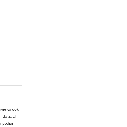
erviews ook
n de zaal
en podium