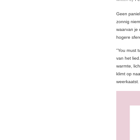
Geen paniek
zonnig nieme
waarvan je 
hogere sfer
“You must tu
van het lied
warmte, lic
klimt op naa
weerkaatst.