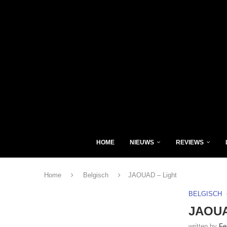
HOME
NIEUWS
REVIEWS
Home
Belgisch
JAOUAD – Light
BELGISCH
JAOUA
written by
Fe