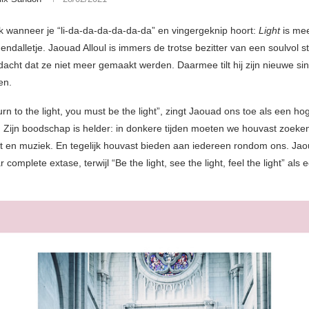
 wanneer je “li-da-da-da-da-da-da” en vingergeknip hoort:
Light
is me
ndalletje. Jaouad Alloul is immers de trotse bezitter van een soulvol 
dacht dat ze niet meer gemaakt werden. Daarmee tilt hij zijn nieuwe si
en.
rn to the light, you must be the light”, zingt Jaouad ons toe als een ho
. Zijn boodschap is helder: in donkere tijden moeten we houvast zoeken 
ht en muziek. En tegelijk houvast bieden aan iedereen rondom ons. Ja
r complete extase, terwijl “Be the light, see the light, feel the light” als