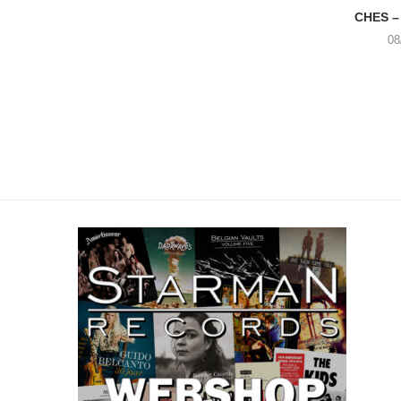
CHES –
08