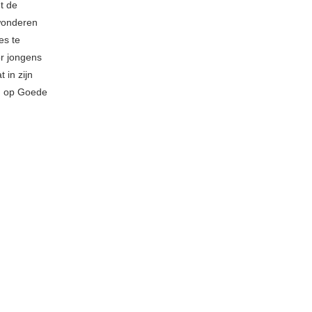
t de
ewonderen
es te
or jongens
 in zijn
ig op Goede