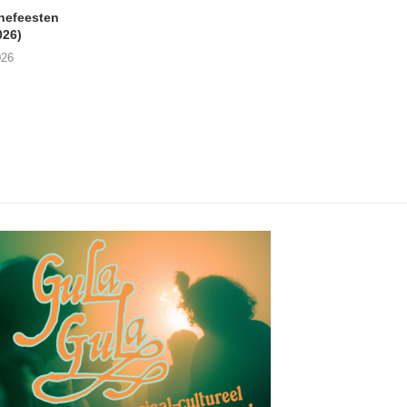
nefeesten
MONOKO – Thinkin’ Bout
JYL- Reckless L
026)
You (Always)
07/08/2026
026
07/08/2026