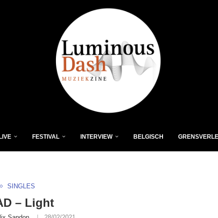
LIVE
FESTIVAL
INTERVIEW
BELGISCH
GRENSVERL
SINGLES
D – Light
lix Sandon
28/02/2021