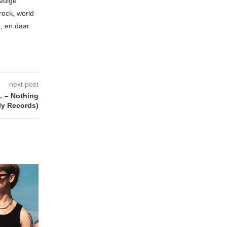
ledige
rock, world
n, en daar
next post
 – Nothing
ly Records)