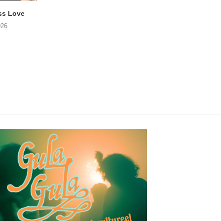
ss Love
TROOST – Not All Men
NOAH TATE – Boy
026
06/08/2026
06/08/2026