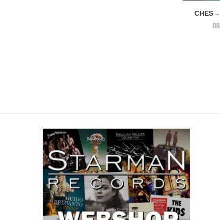
CHES –
08