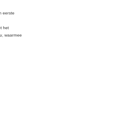
n eerste
t het
u
, waarmee