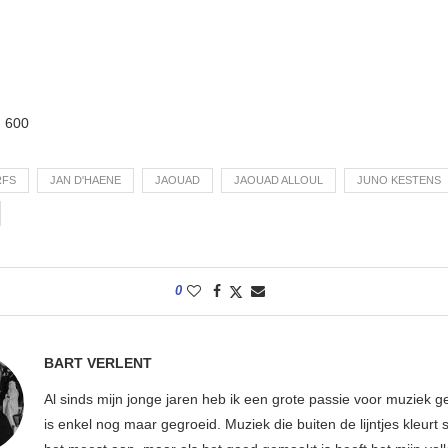
:
600
RFS
JAN D'HAENE
JAOUAD
JAOUAD ALLOUL
JUNO KESTENS
0
BART VERLENT
Al sinds mijn jonge jaren heb ik een grote passie voor muziek g
is enkel nog maar gegroeid. Muziek die buiten de lijntjes kleurt 