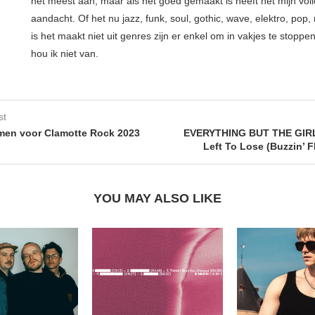
het meest aan, maar als het goed gemaakt is heeft het mijn vol
aandacht. Of het nu jazz, funk, soul, gothic, wave, elektro, pop, 
is het maakt niet uit genres zijn er enkel om in vakjes te stoppe
hou ik niet van.
st
men voor Clamotte Rock 2023
EVERYTHING BUT THE GIRL
Left To Lose (Buzzin’ F
YOU MAY ALSO LIKE