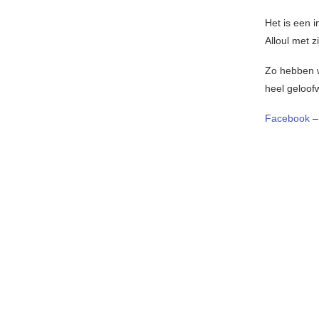
Het is een 
Alloul met z
Zo hebben w
heel geloof
Facebook