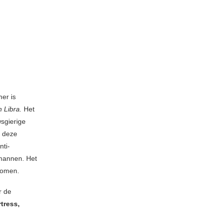
er is
n Libra.
Het
sgierige
r deze
nti-
mannen. Het
komen.
r de
tress,