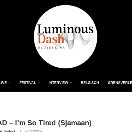
LIVE
FESTIVAL
INTERVIEW
BELGISCH
GRENSVERL
 – I’m So Tired (Sjamaan)
rt Verlent
06/02/2023