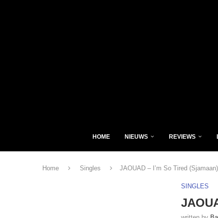
HOME
NIEUWS
REVIEWS
Home
Singles
JAOUAD – I’m So Tired (Sjamaan)
SINGLES
JAOUAD
written by
Ba