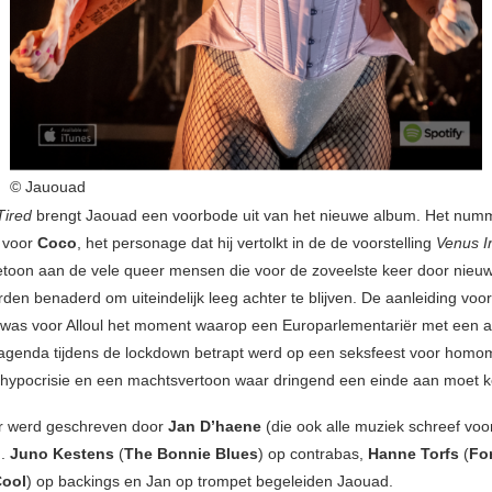
© Jauouad
Tired
brengt Jaouad een voorbode uit van het nieuwe album. Het numm
 voor
Coco
, het personage dat hij vertolkt in de de voorstelling
Venus I
etoon aan de vele queer mensen die voor de zoveelste keer door nieuw
en benaderd om uiteindelijk leeg achter te blijven. De aanleiding voo
g was voor Alloul het moment waarop een Europarlementariër met een a
genda tijdens de lockdown betrapt werd op een seksfeest voor homo
hypocrisie en een machtsvertoon waar dringend een einde aan moet 
 werd geschreven door
Jan D’haene
(die ook alle muziek schreef voo
).
Juno Kestens
(
The Bonnie Blues
) op contrabas,
Hanne Torfs
(
For
Cool
) op backings en Jan op trompet begeleiden Jaouad.