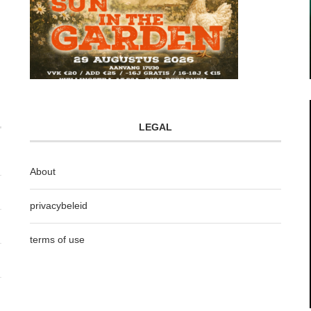
LEGAL
About
privacybeleid
terms of use