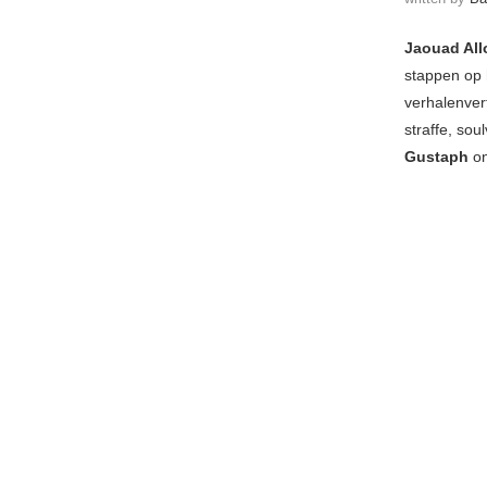
Jaouad All
stappen op h
verhalenvert
straffe, sou
Gustaph
on