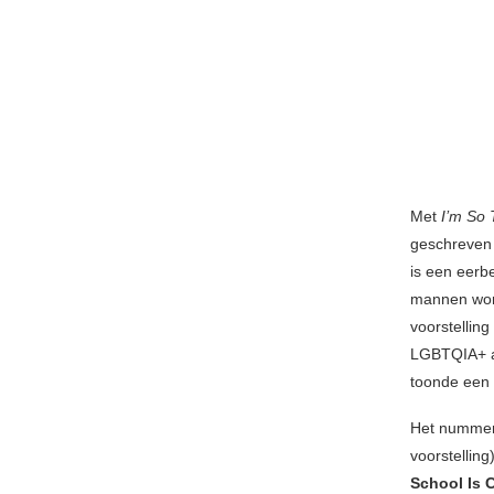
Met
I’m So 
geschreven
is een eerb
mannen word
voorstellin
LGBTQIA+ a
toonde een 
Het nummer
voorstelling
School Is 