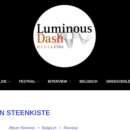
LIVE
FESTIVAL
INTERVIEW
BELGISCH
GRENSVERL
N STEENKISTE
Album Reviews
Belgisch
Reviews