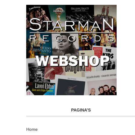
PAGINA’S
Home