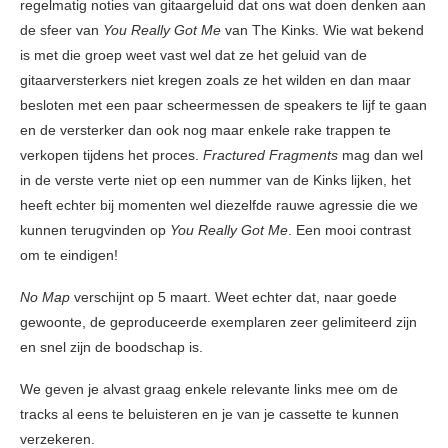
regelmatig noties van gitaargeluid dat ons wat doen denken aan
de sfeer van
You Really Got Me
van The Kinks. Wie wat bekend
is met die groep weet vast wel dat ze het geluid van de
gitaarversterkers niet kregen zoals ze het wilden en dan maar
besloten met een paar scheermessen de speakers te lijf te gaan
en de versterker dan ook nog maar enkele rake trappen te
verkopen tijdens het proces.
Fractured Fragments
mag dan wel
in de verste verte niet op een nummer van de Kinks lijken, het
heeft echter bij momenten wel diezelfde rauwe agressie die we
kunnen terugvinden op
You Really Got Me
. Een mooi contrast
om te eindigen!
No Map
verschijnt op 5 maart. Weet echter dat, naar goede
gewoonte, de geproduceerde exemplaren zeer gelimiteerd zijn
en snel zijn de boodschap is.
We geven je alvast graag enkele relevante links mee om de
tracks al eens te beluisteren en je van je cassette te kunnen
verzekeren.