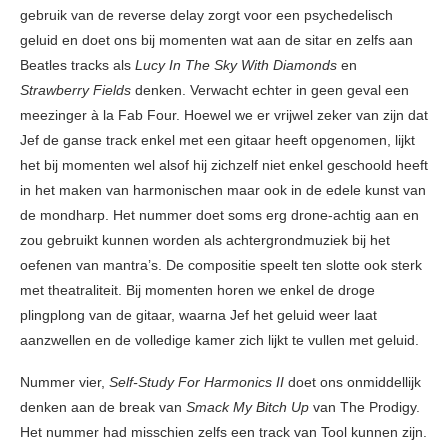
gebruik van de reverse delay zorgt voor een psychedelisch
geluid en doet ons bij momenten wat aan de sitar en zelfs aan
Beatles tracks als
Lucy In The Sky With Diamonds
en
Strawberry Fields
denken. Verwacht echter in geen geval een
meezinger à la Fab Four. Hoewel we er vrijwel zeker van zijn dat
Jef de ganse track enkel met een gitaar heeft opgenomen, lijkt
het bij momenten wel alsof hij zichzelf niet enkel geschoold heeft
in het maken van harmonischen maar ook in de edele kunst van
de mondharp. Het nummer doet soms erg drone-achtig aan en
zou gebruikt kunnen worden als achtergrondmuziek bij het
oefenen van mantra’s. De compositie speelt ten slotte ook sterk
met theatraliteit. Bij momenten horen we enkel de droge
plingplong van de gitaar, waarna Jef het geluid weer laat
aanzwellen en de volledige kamer zich lijkt te vullen met geluid.
Nummer vier,
Self-Study For Harmonics II
doet ons onmiddellijk
denken aan de break van
Smack My Bitch Up
van The Prodigy.
Het nummer had misschien zelfs een track van Tool kunnen zijn.