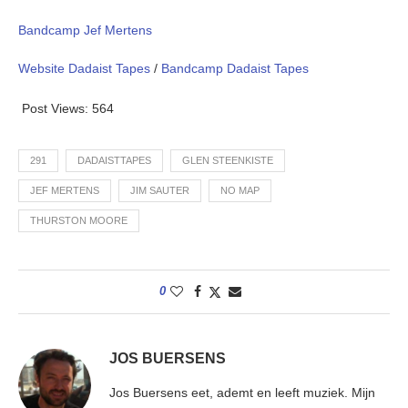
Bandcamp Jef Mertens
Website Dadaist Tapes
/
Bandcamp Dadaist Tapes
Post Views:
564
291
DADAISTTAPES
GLEN STEENKISTE
JEF MERTENS
JIM SAUTER
NO MAP
THURSTON MOORE
0
JOS BUERSENS
Jos Buersens eet, ademt en leeft muziek. Mijn