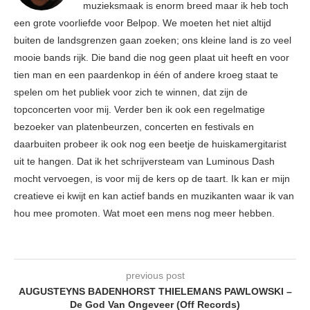
muzieksmaak is enorm breed maar ik heb toch
een grote voorliefde voor Belpop. We moeten het niet altijd
buiten de landsgrenzen gaan zoeken; ons kleine land is zo veel
mooie bands rijk. Die band die nog geen plaat uit heeft en voor
tien man en een paardenkop in één of andere kroeg staat te
spelen om het publiek voor zich te winnen, dat zijn de
topconcerten voor mij. Verder ben ik ook een regelmatige
bezoeker van platenbeurzen, concerten en festivals en
daarbuiten probeer ik ook nog een beetje de huiskamergitarist
uit te hangen. Dat ik het schrijversteam van Luminous Dash
mocht vervoegen, is voor mij de kers op de taart. Ik kan er mijn
creatieve ei kwijt en kan actief bands en muzikanten waar ik van
hou mee promoten. Wat moet een mens nog meer hebben.
previous post
AUGUSTEYNS BADENHORST THIELEMANS PAWLOWSKI –
De God Van Ongeveer (Off Records)