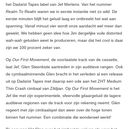
het Dadaïst Tapes label van Jef Mertens. Van het nummer
Realm To Realm
waren we in eerste instantie niet zo wild. De
eerste minuten blijft het geluid laag en ontbreekt het wat aan
spanning. Vanaf minuut vier wordt onze aandacht wel meer dan
gewekt. We hebben geen idee hoe Jim dergelijke vuile distorted
wah-wah geluiden weet te produceren, maar dat het cool is daar
zijn we 100 procent zeker van.
Op
Our First Movement
, de voorlaatste track van de cassette,
laat Jef, Glen Steenkiste aantreden in zijn auditieve rangen. Ook
de cymbaalminnende Glen bracht in het verleden al een release
uit op Dadaïst Tapes met daarop een ode aan het ZHT Medium
Thin Crash cimbaal van Zildjian. Op
Our First Movement
is het
Jef die met zijn experimentele, sfeervolle gitaargeluid de lagere
auditieve regionen van de track voor zijn rekening neemt. Glen
regeert met zijn cimbaalspel dan weer over de hoge tonen
binnen het nummer. Een combinatie die wonderwel werkt!