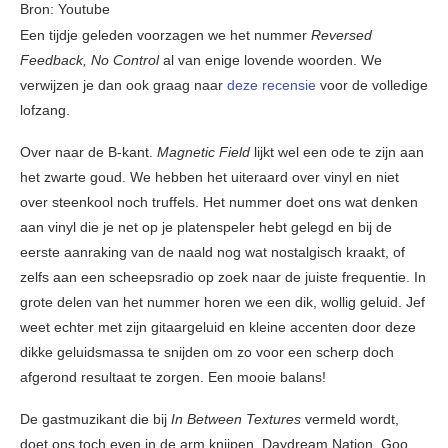
Bron: Youtube
Een tijdje geleden voorzagen we het nummer
Reversed
Feedback, No Control
al van enige lovende woorden. We
verwijzen je dan ook graag naar
deze recensie
voor de volledige
lofzang.
Over naar de B-kant.
Magnetic Field
lijkt wel een ode te zijn aan
het zwarte goud. We hebben het uiteraard over vinyl en niet
over steenkool noch truffels. Het nummer doet ons wat denken
aan vinyl die je net op je platenspeler hebt gelegd en bij de
eerste aanraking van de naald nog wat nostalgisch kraakt, of
zelfs aan een scheepsradio op zoek naar de juiste frequentie. In
grote delen van het nummer horen we een dik, wollig geluid. Jef
weet echter met zijn gitaargeluid en kleine accenten door deze
dikke geluidsmassa te snijden om zo voor een scherp doch
afgerond resultaat te zorgen. Een mooie balans!
De gastmuzikant die bij
In Between Textures
vermeld wordt,
doet ons toch even in de arm knijpen. Daydream Nation, Goo,