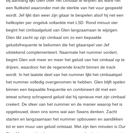
Bij aanvang lijkt Glen over het cimbaal te wrijven als ware het
een fluitketel waaronder met de sterkte van het vuur gespeeld
wordt. Jef lijkt dan weer zijn gitaar te bespelen alsof hij net een
helikopter per ongeluk voltankte met LSD. Rond minuut vier
begint het cimbaalgeluid van Glen langzaamaan te wijzigen.
Glen tikt zacht op zijn cimbaal om zo een bepaalde
geluidsfrequente te bekomen die het gitaarspel van Jef
uitstekend complementeert. Naarmate het nummer vordert,
begint Glen ook meer en meer het geluid van het cimbaal op te
drijven, waardoor het de regerende kracht binnen de track
wordt. In het laatste deel van het nummer lijkt het cimbaalspel
het nummer volledig overgenomen te hebben. Glen blijft spelen
binnen een bepaalde frequentie en combineert dit met een
ietwat scherp schrapend geluid dat hij opnieuw met zijn cimbaal
creëert. De sfeer van het nummer en de manier waarop het is
opgebouwd, doen ons soms wat aan Swans denken. Zacht
starten en langzaamaan het nummer opbouwen en aandikken
tot er een muur van geluid ontstaat. Met zijn tien minuten is
Our