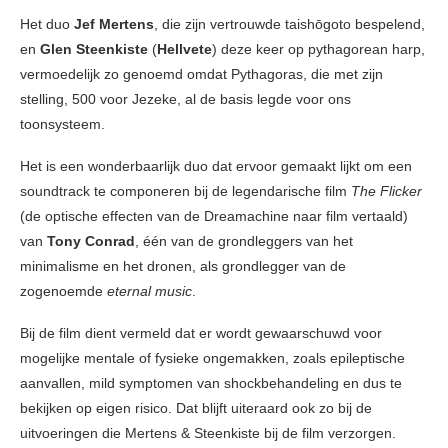
Het duo
Jef Mertens
, die zijn vertrouwde taishōgoto bespelend,
en
Glen Steenkiste
(
Hellvete
) deze keer op pythagorean harp,
vermoedelijk zo genoemd omdat Pythagoras, die met zijn
stelling, 500 voor Jezeke, al de basis legde voor ons
toonsysteem.
Het is een wonderbaarlijk duo dat ervoor gemaakt lijkt om een
soundtrack te componeren bij de legendarische film
The Flicker
(de optische effecten van de Dreamachine naar film vertaald)
van
Tony Conrad
, één van de grondleggers van het
minimalisme en het dronen, als grondlegger van de
zogenoemde
eternal music
.
Bij de film dient vermeld dat er wordt gewaarschuwd voor
mogelijke mentale of fysieke ongemakken, zoals epileptische
aanvallen, mild symptomen van shockbehandeling en dus te
bekijken op eigen risico. Dat blijft uiteraard ook zo bij de
uitvoeringen die Mertens & Steenkiste bij de film verzorgen.