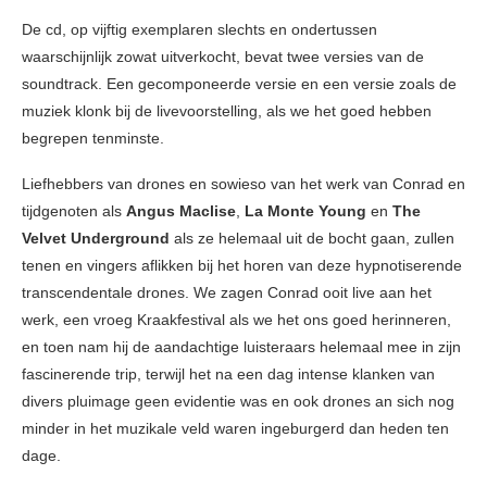
De cd, op vijftig exemplaren slechts en ondertussen
waarschijnlijk zowat uitverkocht, bevat twee versies van de
soundtrack. Een gecomponeerde versie en een versie zoals de
muziek klonk bij de livevoorstelling, als we het goed hebben
begrepen tenminste.
Liefhebbers van drones en sowieso van het werk van Conrad en
tijdgenoten als
Angus Maclise
,
La Monte Young
en
The
Velvet Underground
als ze helemaal uit de bocht gaan, zullen
tenen en vingers aflikken bij het horen van deze hypnotiserende
transcendentale drones. We zagen Conrad ooit live aan het
werk, een vroeg Kraakfestival als we het ons goed herinneren,
en toen nam hij de aandachtige luisteraars helemaal mee in zijn
fascinerende trip, terwijl het na een dag intense klanken van
divers pluimage geen evidentie was en ook drones an sich nog
minder in het muzikale veld waren ingeburgerd dan heden ten
dage.