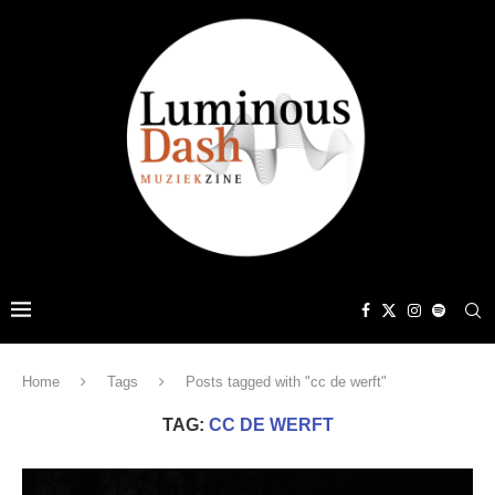
Home
Tags
Posts tagged with "cc de werft"
TAG:
CC DE WERFT