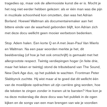
tragedies op, maar ook de allermooiste kunst die er is. Mocht je
het nog niet eerder hebben gelezen: als er één man was die pijn
in muzikale schoonheid kon omzetten, dan was het Adrian
Borland. Hoewel Waltman als documentairemaker aan het
bittere einde van de waarheid gebonden blijft, kon Adrian zich
met deze docu wellicht geen mooier eerbetoon bedenken.
Stop. Adem halen. Een korte Q en A met Jean-Paul Van Mierlo
en Waltman. Na een paar woorden merkte je het, dit
beeldverslag (of hoe je het ook omschrijft) is gemaakt met het
allergrootste respect. Twintig verdiepingen hoger (in feite drie,
maar het leken er twintig) stond de tributeband van The Sound,
New Dark Age dus, op het publiek te wachten. Frontman Peter
Slabbynck zuchtte. Hij wist maar al te goed dat dit wellicht één
van de moeilijkste opdrachten uit zijn carrière ging worden, hoe
die teksten te zingen zonder in tranen uit te barsten? Hoe kon je
na deze mokerslag die deze docu was het publiek in de ogen
kijken en de songs van een man brengen van wie je voordien