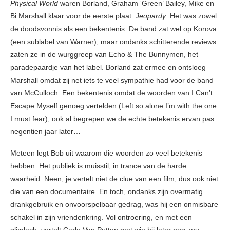
Physical World
waren Borland, Graham ‘Green’ Bailey, Mike en
Bi Marshall klaar voor de eerste plaat:
Jeopardy
. Het was zowel
de doodsvonnis als een bekentenis. De band zat wel op Korova
(een sublabel van Warner), maar ondanks schitterende reviews
zaten ze in de wurggreep van Echo & The Bunnymen, het
paradepaardje van het label. Borland zat ermee en ontsloeg
Marshall omdat zij net iets te veel sympathie had voor de band
van McCulloch. Een bekentenis omdat de woorden van I Can’t
Escape Myself genoeg vertelden (Left so alone I’m with the one
I must fear), ook al begrepen we de echte betekenis ervan pas
negentien jaar later…
Meteen legt Bob uit waarom die woorden zo veel betekenis
hebben. Het publiek is muisstil, in trance van de harde
waarheid. Neen, je vertelt niet de clue van een film, dus ook niet
die van een documentaire. En toch, ondanks zijn overmatig
drankgebruik en onvoorspelbaar gedrag, was hij een onmisbare
schakel in zijn vriendenkring. Vol ontroering, en met een