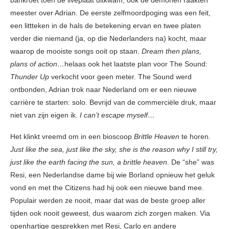
meester over Adrian. De eerste zelfmoordpoging was een feit,
een littteken in de hals de betekening ervan en twee platen
verder die niemand (ja, op die Nederlanders na) kocht, maar
waarop de mooiste songs ooit op staan.
Dream then plans,
plans of action…
helaas ook het laatste plan voor The Sound:
Thunder Up
verkocht voor geen meter. The Sound werd
ontbonden, Adrian trok naar Nederland om er een nieuwe
carrière te starten: solo. Bevrijd van de commerciële druk, maar
niet van zijn eigen ik.
I can’t escape myself…
Het klinkt vreemd om in een bioscoop
Brittle Heaven
te horen.
Just like the sea, just like the sky, she is the reason why I still try,
just like the earth facing the sun, a brittle heaven.
De “she” was
Resi, een Nederlandse dame bij wie Borland opnieuw het geluk
vond en met the Citizens had hij ook een nieuwe band mee.
Populair werden ze nooit, maar dat was de beste groep aller
tijden ook nooit geweest, dus waarom zich zorgen maken. Via
openhartige gesprekken met Resi, Carlo en andere