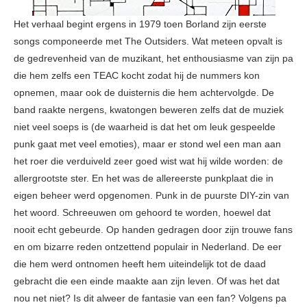
Het verhaal begint ergens in 1979 toen Borland zijn eerste
songs componeerde met The Outsiders. Wat meteen opvalt is
de gedrevenheid van de muzikant, het enthousiasme van zijn pa
die hem zelfs een TEAC kocht zodat hij de nummers kon
opnemen, maar ook de duisternis die hem achtervolgde. De
band raakte nergens, kwatongen beweren zelfs dat de muziek
niet veel soeps is (de waarheid is dat het om leuk gespeelde
punk gaat met veel emoties), maar er stond wel een man aan
het roer die verduiveld zeer goed wist wat hij wilde worden: de
allergrootste ster. En het was de allereerste punkplaat die in
eigen beheer werd opgenomen. Punk in de puurste DIY-zin van
het woord. Schreeuwen om gehoord te worden, hoewel dat
nooit echt gebeurde. Op handen gedragen door zijn trouwe fans
en om bizarre reden ontzettend populair in Nederland. De eer
die hem werd ontnomen heeft hem uiteindelijk tot de daad
gebracht die een einde maakte aan zijn leven. Of was het dat
nou net niet? Is dit alweer de fantasie van een fan? Volgens pa