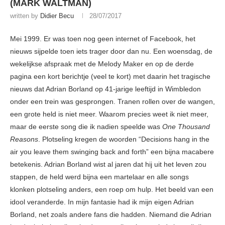
(MARK WALTMAN)
written by
Didier Becu
28/07/2017
Mei 1999. Er was toen nog geen internet of Facebook, het
nieuws sijpelde toen iets trager door dan nu. Een woensdag, de
wekelijkse afspraak met de Melody Maker en op de derde
pagina een kort berichtje (veel te kort) met daarin het tragische
nieuws dat Adrian Borland op 41-jarige leeftijd in Wimbledon
onder een trein was gesprongen. Tranen rollen over de wangen,
een grote held is niet meer. Waarom precies weet ik niet meer,
maar de eerste song die ik nadien speelde was
One Thousand
Reasons
. Plotseling kregen de woorden “Decisions hang in the
air you leave them swinging back and forth” een bijna macabere
betekenis. Adrian Borland wist al jaren dat hij uit het leven zou
stappen, de held werd bijna een martelaar en alle songs
klonken plotseling anders, een roep om hulp. Het beeld van een
idool veranderde. In mijn fantasie had ik mijn eigen Adrian
Borland, net zoals andere fans die hadden. Niemand die Adrian