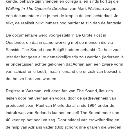
kende, behalve zijn vrienden en collega’s, en sinds kort zij die
Walking In The Opposite Direction
van Mark Waltman zagen:
een documentaire die je met de krop in de keel achterlaat. Je
slikt, de realiteit blijkt immers nog harder te zijn dan de fantasie.
De documentaire werd voorgesteld in De Grote Post in
Oostende, en dat in samenwerking met de mensen die via
Seaside The Sound naar België hadden gehaald. De hele zaal
wist dat het geen al te gemakkelijke trip zou worden (iedereen is
er ondertussen achter gekomen dat Adrian aan een zware vorm
van schizofrenie leed), maar niemand die er zich van bewust is
dat het zo hard zou worden.
Regisseur Waltman, zelf geen fan van The Sound, liet zich
leiden door het verhaal en vooral door de gedrevenheid van
producent Jean-Paul van Mierlo die al sinds 1984 onder de
indruk was van Borlands kunnen en zelf The Sound meer dan
40 keer op het podium zag. Door middel van crowdfunding en
de hulp van Adrians vader (Bob schonk drie gitaren die werden