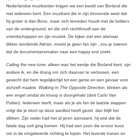
Nederlandse muzikanten krijgen we een beeld van Borland die
niet iedereen kent. Een muzikant die in zijn binnenste weet dat
hij groter is dan Bono, maar zich tevreden houdt met de kelders
van de underground, en die zich rechthoudt aan de
vriendschappen en zijn muziek. De kijker ziet een alsmaar
dikker wordende Adrian, moest je geen fan zijn , zou je zweren
dat de documentairemaker naar een happy end zoekt.
Calling the new tune
, alleen was het eentje die Borland kent: zijn
andere ik, en die drang om zich daarvan te verlossen, een
gevecht dat hem tegelijkertijd tot een genie en een gevaar voor
zichzelf maakte.
Walking In The Opposite Direction
, klinken als
een engel omdat de knoop is doorgehakt (dixit Carlo Van
Putten). Iedereen sterft, maar als je als fan de laatste stappen
volgt die je idool op deze aardbol heeft gezet, dan blijft het
slikken. Zijn vader had het al jaren aanvaard, hij wist dat de
fatale dag ooit ging komen. Hij had een zoon die ervoor koos
om in de omgekeerde richting te lopen. Het leverde tranen en