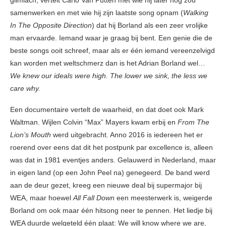
glimlach, vertelt Carlo Van Putten met wie hij later nog zou
samenwerken en met wie hij zijn laatste song opnam (
Walking
In The Opposite Direction
) dat hij Borland als een zeer vrolijke
man ervaarde. Iemand waar je graag bij bent. Een genie die de
beste songs ooit schreef, maar als er één iemand vereenzelvigd
kan worden met weltschmerz dan is het Adrian Borland wel…
We knew our ideals were high. The lower we sink, the less we
care why.
Een documentaire vertelt de waarheid, en dat doet ook Mark
Waltman. Wijlen Colvin “Max” Mayers kwam erbij en
From The
Lion’s Mouth
werd uitgebracht. Anno 2016 is iedereen het er
roerend over eens dat dit het postpunk par excellence is, alleen
was dat in 1981 eventjes anders. Gelauwerd in Nederland, maar
in eigen land (op een John Peel na) genegeerd. De band werd
aan de deur gezet, kreeg een nieuwe deal bij supermajor bij
WEA, maar hoewel
All Fall Down
een meesterwerk is, weigerde
Borland om ook maar één hitsong neer te pennen. Het liedje bij
WEA duurde welgeteld één plaat: We will know where we are,