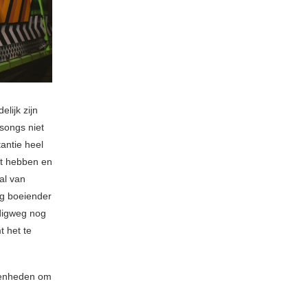
elijk zijn
songs niet
tantie heel
kt hebben en
al van
óg boeiender
udigweg nog
 het te
egenheden om