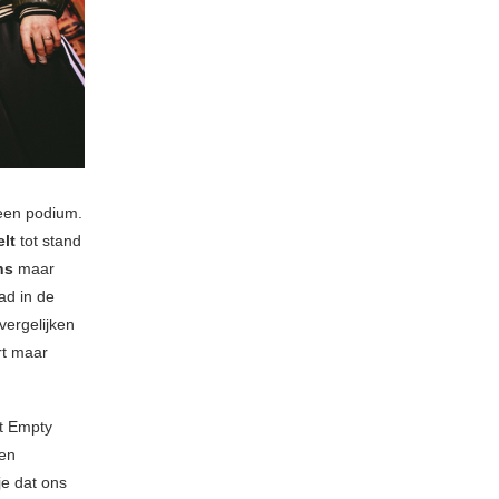
 een podium.
elt
tot stand
ns
maar
ad in de
vergelijken
rt maar
at Empty
een
je dat ons