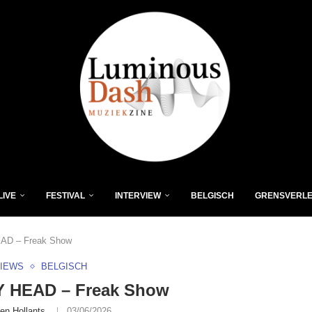
LIVE
FESTIVAL
INTERVIEW
BELGISCH
GRENSVERL
D – Freak Show
VIEWS
BELGISCH
 HEAD – Freak Show
en Hollants
03/06/2026