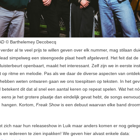
D © Barthelemey Decobecq
verder al te veel prijs te willen geven over elk nummer, mag stilaan duid
ead simpelweg een steengoede plaat heeft afgeleverd. Het feit dat de 
 luisterbeurt openbaart, maakt het interessant. Zelf zijn we in eerste ins
t op ritme en melodie. Pas als we daar de diverse aspecten van ontde
en hebben weten ontwaren gaan we ons toespitsen op teksten. In het gev
betekent dit dat al snel een aantal keren op repeat spelen. Wat het n
t eens je het grotere plaatje dan eindelijk gevat hebt, de songs eenvo
n hangen. Kortom,
Freak Show
is een debuut waarvan elke band droomt
pt zich naar hun releaseshow in Luik maar anders komen er nog gel
es en iedereen te zien inpakken! We geven hier alvast enkele data: