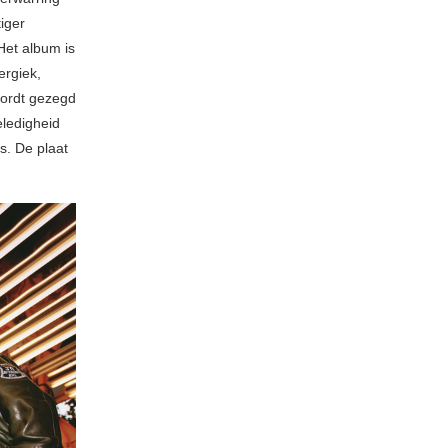
tiger
 Het album is
ergiek,
wordt gezegd
eledigheid
s. De plaat