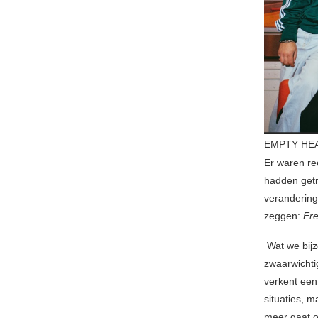
EMPTY HEA
Er waren re
hadden getr
verandering
zeggen:
Fr
Wat we bijz
zwaarwichti
verkent een
situaties, 
meer gaat o