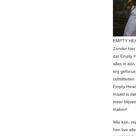
EMPTY HEA
Zonder hier 
dat Empty H
alles in één
erg gefocus
subtiliteit
Empty Head 
maakt is da
meer blijve
maken!
Wie kan, re
hen live all