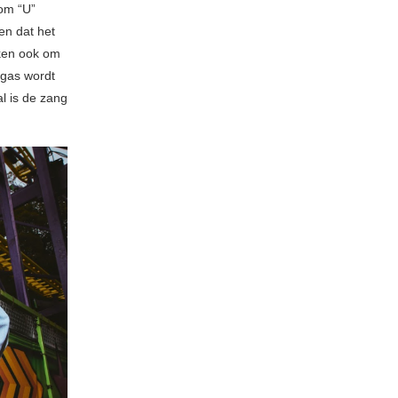
 om “U”
en dat het
jken ook om
gas wordt
al is de zang