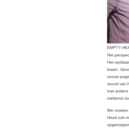
EMPTY HE
Het perspec
Het verklaa
kwam. Vanze
vooral snap
sound van he
met andere 
niettemin t
We moeten z
Head ook ma
opgeroepen 