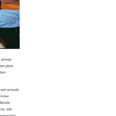
 streep
et plots
nden
 wel actuele
nummer
llende
nna
, dat
verwarring