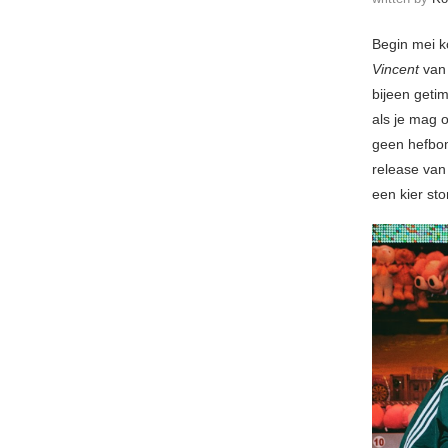
Begin mei k
Vincent
van
bijeen getim
als je mag
geen hefbom
release va
een kier st