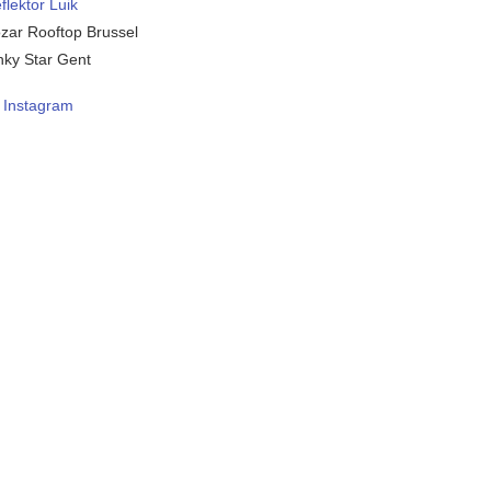
flektor Luik
zar Rooftop Brussel
nky Star Gent
–
Instagram