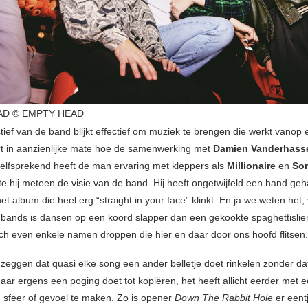
AD © EMPTY HEAD
tief van de band blijkt effectief om muziek te brengen die werkt vanop
rt in aanzienlijke mate hoe de samenwerking met
Damien Vanderhass
lfsprekend heeft de man ervaring met kleppers als
Millionaire
en
So
te hij meteen de visie van de band. Hij heeft ongetwijfeld een hand geh
t album die heel erg “straight in your face” klinkt. En ja we weten het, 
bands is dansen op een koord slapper dan een gekookte spaghettislie
och even enkele namen droppen die hier en daar door ons hoofd flitsen.
eggen dat quasi elke song een ander belletje doet rinkelen zonder d
ar ergens een poging doet tot kopiëren, het heeft allicht eerder met 
sfeer of gevoel te maken. Zo is opener
Down The Rabbit Hole
er eent