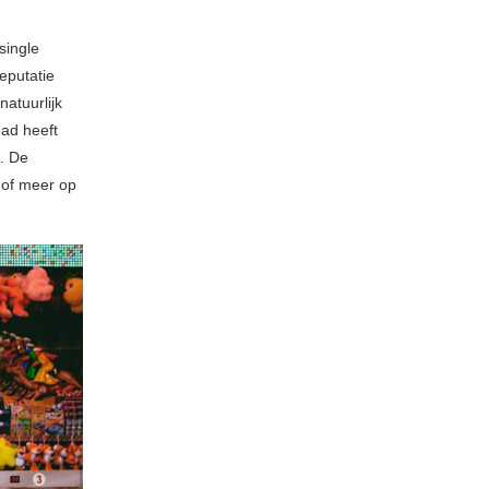
single
reputatie
natuurlijk
ead heeft
. De
 of meer op