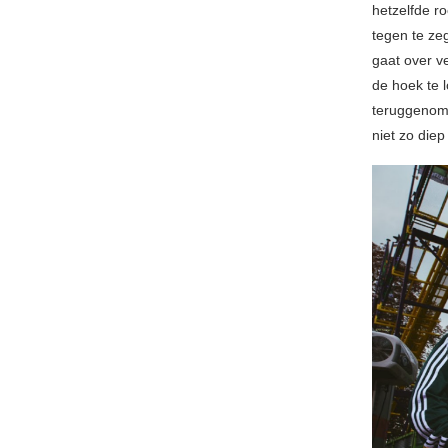
hetzelfde r
tegen te zeg
gaat over v
de hoek te l
teruggenome
niet zo die