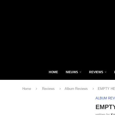
HOME
NIEUWS
REVIEWS
Home
Reviews
Album Reviews
EMPTY HEA
ALBUM RE
EMPTY
written by
Ko