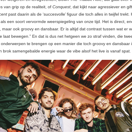
es van grip op de realiteit, of
Conquest
, dat kijkt naar agressiever en gif
cent
past daarin als de ‘succesvolle’ figuur die toch alles in twijfel trekt.
ls een soort vervormde weerspiegeling van onze tijd. Het is direct, en
 maar ook groovy en dansbaar. Er is altijd dat contrast tussen wat er 
je laat bewegen.” En dat is dus net hetgeen we zo straf vinden, die twe
 onderwerpen te brengen op een manier die toch groovy en dansbaar i
én brok samengebalde energie waar de vibe alsof het live is vanaf spat.