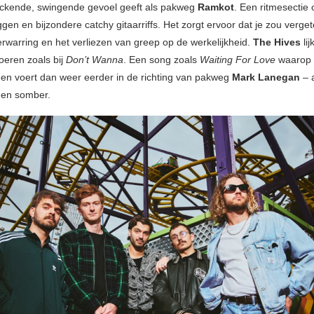
ockende, swingende gevoel geeft als pakweg
Ramkot
. Een ritmesectie
gen en bijzondere catchy gitaarriffs. Het zorgt ervoor dat je zou verget
erwarring en het verliezen van greep op de werkelijkheid.
The Hives
li
oeren zoals bij
Don’t Wanna
. Een song zoals
Waiting For Love
waarop 
n voert dan weer eerder in de richting van pakweg
Mark Lanegan
– 
p en somber.