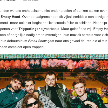
onden we ons enthousiasme niet onder stoelen of banken steken over 
Empty Head
. Over de taalgrens heeft dit vijftal inmiddels een stevige 
merd, maar ook hier begint het licht steeds feller te schijnen. Het helpt 
 openen voor
Triggerfinger
bijvoorbeeld. Maar geloof ons vrij, Empty H
en of dergelijke nodig om te overtuigen, hun muziek spreekt voor zich
n hun debuutalbum
Freak Show
gaat naar ons gevoel deuren die al min
onden compleet open trappen!