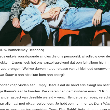
D © Barthelemey Decobecq
eds enkele voorafgaande singles die ons persoonlijk al volledig over de
okken. Ergens leek het ons vanzelfsprekend dat een full-album hierin ni
 zou brengen. Wel we durven na de release van dit kleinood onomwo
eak Show
is aan absolute bom aan energie!
onder knap vinden aan Empty Head is dat de band erin slaagt om best
ge thema’s aan te kaarten. We citeren hen gemakshalve even : “Elk 
 ander aspect van dezelfde wereld – verschillende personages, verschi
maar allemaal met elkaar verbonden. Je hebt een nummer als
Don’t Wa
ver weigeren en terugvechten,
Down The Rabbit Hole
, dat gaat over 