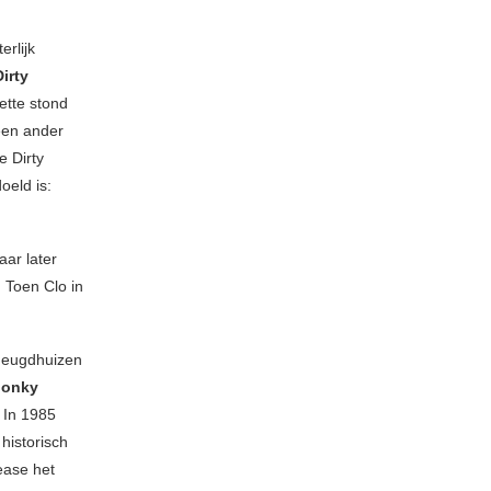
erlijk
irty
ette stond
 een ander
 Dirty
oeld is:
aar later
. Toen Clo in
 Jeugdhuizen
ponky
 In 1985
historisch
ease het