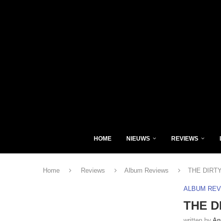
HOME
NIEUWS
REVIEWS
Home
Reviews
Album Reviews
THE DIRTY
ALBUM RE
THE D
written by
An