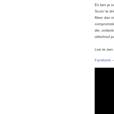
En ben je oo
Scum’ te dri
Meer dan vi
compromislo
die, ondanks
oldschool p
Live te zie
Facebook