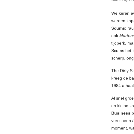
We keren eve
werden kapo
Scums
: ra
ook
Martens
tijdperk, m
Scums het b
scherp, ong
The Dirty S
kreeg de ba
1984 afhaakt
Al snel gro
en kleine z
Business
b
verscheen
moment, wan