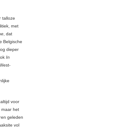
 talloze
itiek, met
me
, dat
de Belgische
nog dieper
Ook
In
 West-
lijke
ltijd voor
, maar het
aren geleden
aksite vol