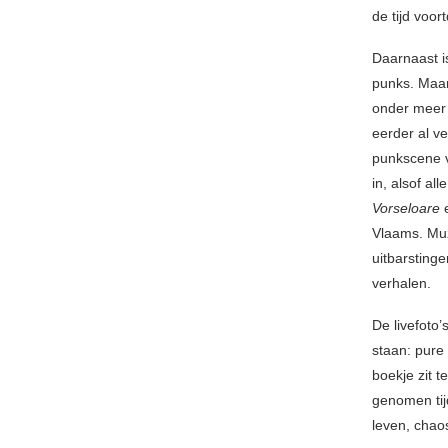
de tijd voor
Daarnaast i
punks. Maar
onder meer
eerder al v
punkscene v
in, alsof a
Vorseloare
Vlaams. Muz
uitbarsting
verhalen.
De livefoto
staan: pure
boekje zit t
genomen tij
leven, chaos