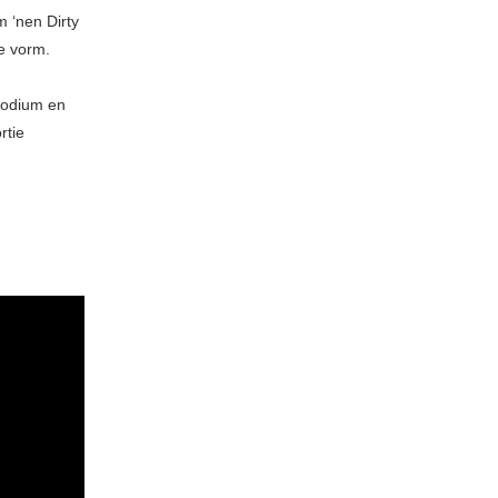
m ‘nen Dirty
re vorm.
podium en
rtie