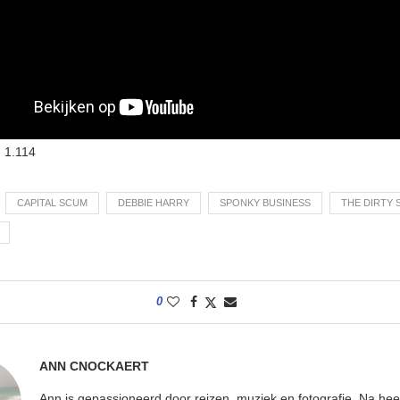
:
1.114
CAPITAL SCUM
DEBBIE HARRY
SPONKY BUSINESS
THE DIRTY
0
ANN CNOCKAERT
Ann is gepassioneerd door reizen, muziek en fotografie. Na hee