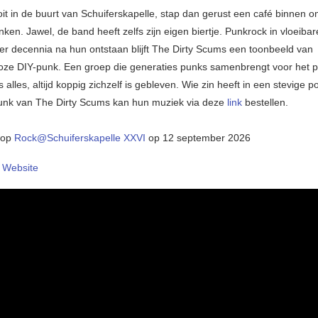
it in de buurt van Schuiferskapelle, stap dan gerust een café binnen o
nken. Jawel, de band heeft zelfs zijn eigen biertje. Punkrock in vloeiba
er decennia na hun ontstaan blijft The Dirty Scums een toonbeeld van
ze DIY-punk. Een groep die generaties punks samenbrengt voor het 
 alles, altijd koppig zichzelf is gebleven. Wie zin heeft in een stevige po
unk van The Dirty Scums kan hun muziek via deze
link
bestellen.
n op
Rock@Schuiferskapelle XXVI
op 12 september 2026
–
Website