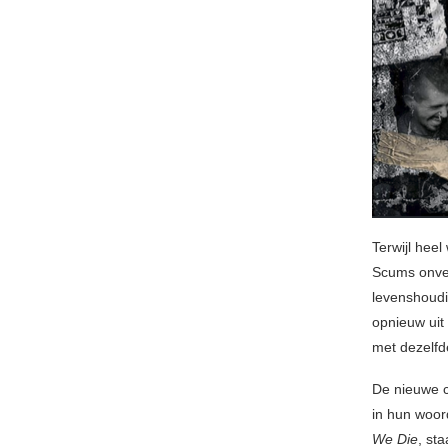
Terwijl hee
Scums onver
levenshoudi
opnieuw uit
met dezelfd
De nieuwe cd
in hun woor
We Die
, st