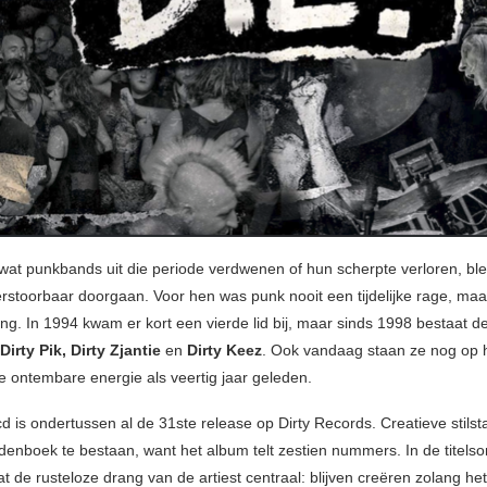
l wat punkbands uit die periode verdwenen of hun scherpte verloren, ble
stoorbaar doorgaan. Voor hen was punk nooit een tijdelijke rage, maa
ng. In 1994 kwam er kort een vierde lid bij, maar sinds 1998 bestaat d
Dirty Pik, Dirty Zjantie
en
Dirty Keez
. Ook vandaag staan ze nog op 
e ontembare energie als veertig jaar geleden.
 is ondertussen al de 31ste release op Dirty Records. Creatieve stilstan
denboek te bestaan, want het album telt zestien nummers. In de titels
aat de rusteloze drang van de artiest centraal: blijven creëren zolang het