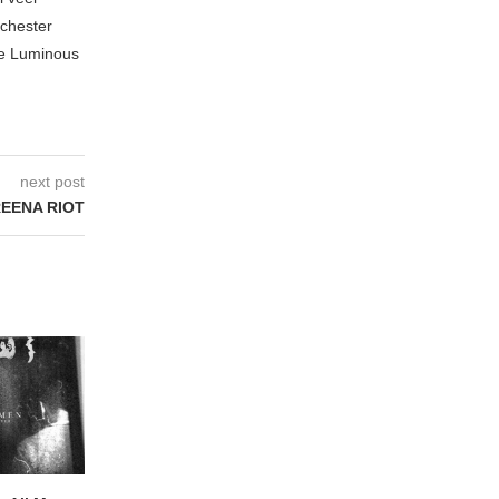
nchester
te Luminous
next post
REENA RIOT