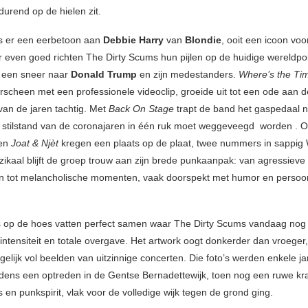
tdurend op de hielen zit.
s er een eerbetoon aan
Debbie Harry
van
Blondie
, ooit een icoon voor
 even goed richten The Dirty Scums hun pijlen op de huidige wereldpol
 een sneer naar
Donald Trump
en zijn medestanders.
Where’s the Ti
erscheen met een professionele videoclip, groeide uit tot een ode aan 
an de jaren tachtig. Met
Back On Stage
trapt de band het gaspedaal 
lle stilstand van de coronajaren in één ruk moet weggeveegd worden . 
en
Joat & Njèt
kregen een plaats op de plaat, twee nummers in sappig
ikaal blijft de groep trouw aan zijn brede punkaanpak: van agressieve
en tot melancholische momenten, vaak doorspekt met humor en persoon
’s op de hoes vatten perfect samen waar The Dirty Scums vandaag nog a
 intensiteit en totale overgave. Het artwork oogt donkerder dan vroeger
egelijk vol beelden van uitzinnige concerten. Die foto’s werden enkele j
dens een optreden in de Gentse Bernadettewijk, toen nog een ruwe kra
 en punkspirit, vlak voor de volledige wijk tegen de grond ging.