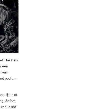
ef The Dirty
r een
e kern
het podium
d lijkt niet
ong,
Before
 kan, alsof