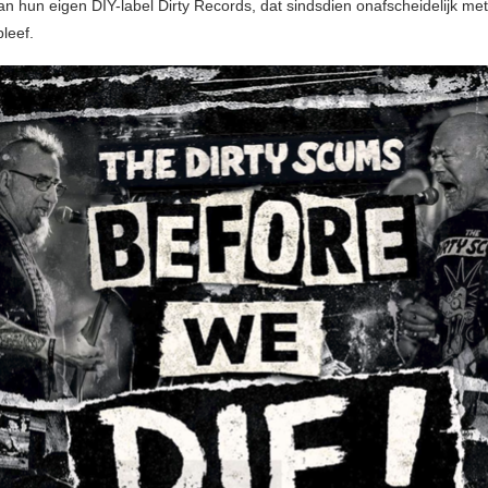
van hun eigen DIY-label Dirty Records, dat sindsdien onafscheidelijk me
leef.