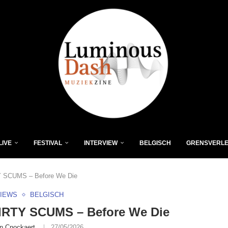
LIVE
FESTIVAL
INTERVIEW
BELGISCH
GRENSVERL
 SCUMS – Before We Die
VIEWS
BELGISCH
IRTY SCUMS – Before We Die
n Cnockaert
27/05/2026