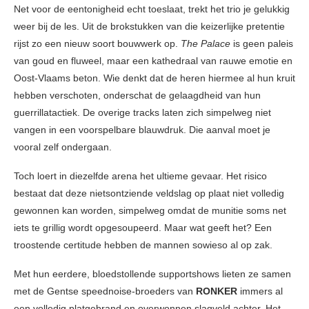
Net voor de eentonigheid echt toeslaat, trekt het trio je gelukkig
weer bij de les. Uit de brokstukken van die keizerlijke pretentie
rijst zo een nieuw soort bouwwerk op.
The Palace
is geen paleis
van goud en fluweel, maar een kathedraal van rauwe emotie en
Oost-Vlaams beton. Wie denkt dat de heren hiermee al hun kruit
hebben verschoten, onderschat de gelaagdheid van hun
guerrillatactiek. De overige tracks laten zich simpelweg niet
vangen in een voorspelbare blauwdruk. Die aanval moet je
vooral zelf ondergaan.
Toch loert in diezelfde arena het ultieme gevaar. Het risico
bestaat dat deze nietsontziende veldslag op plaat niet volledig
gewonnen kan worden, simpelweg omdat de munitie soms net
iets te grillig wordt opgesoupeerd. Maar wat geeft het? Een
troostende certitude hebben de mannen sowieso al op zak.
Met hun eerdere, bloedstollende supportshows lieten ze samen
met de Gentse speednoise-broeders van
RONKER
immers al
een volledig platgebrand en overwonnen slagveld achter. Het