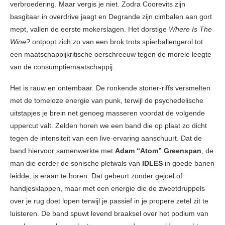
verbroedering. Maar vergis je niet. Zodra Coorevits zijn
basgitaar in overdrive jaagt en Degrande zijn cimbalen aan gort
mept, vallen de eerste mokerslagen. Het dorstige
Where Is The
Wine?
ontpopt zich zo van een brok trots spierballengerol tot
een maatschappijkritische oerschreeuw tegen de morele leegte
van de consumptiemaatschappij.
Het is rauw en ontembaar. De ronkende stoner-riffs versmelten
met de tomeloze energie van punk, terwijl de psychedelische
uitstapjes je brein net genoeg masseren voordat de volgende
uppercut valt. Zelden horen we een band die op plaat zo dicht
tegen de intensiteit van een live-ervaring aanschuurt. Dat de
band hiervoor samenwerkte met
Adam “Atom” Greenspan
, de
man die eerder de sonische pletwals van
IDLES
in goede banen
leidde, is eraan te horen. Dat gebeurt zonder gejoel of
handjesklappen, maar met een energie die de zweetdruppels
over je rug doet lopen terwijl je passief in je propere zetel zit te
luisteren. De band spuwt levend braaksel over het podium van