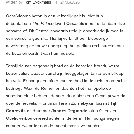
written by
Tom Eyckmans
24/05/2026
Oost-Vlaams beton in een keizerlijk paleis. Met hun
debuutalbum
The Palace
levert
Cesar Sun
een ontembare live-
sensatie af. Dit Gentse powertrio trekt je onverbiddelijk mee in
een sonische guerrilla. Hierbij verbindt een bloederige
navelstreng de rauwe energie op het podium rechtstreeks met
de bezeten oerdrift van hun muziek.
Terwijl de zon ongenadig hard op de kasseien brandt, werpt
keizer Julius Caesar vanaf zijn hooggelegen terras een blik op
het volk. Er hangt een sfeer van eenheid in de lucht, maar schijn
bedriegt. Waar de Romeinen dachten het monopolie op
superioriteit te hebben, dendert daar plots een Gents powertrio
over de heuvels. Frontman
Taron Zohrabyan
, bassist
Tijl
Coorevits
en drummer
Jannes Degrande
laten Asterix en
Obelix verbouwereerd achter in de berm. Hun songs wegen
immers zwaarder dan de meest massieve menhir.