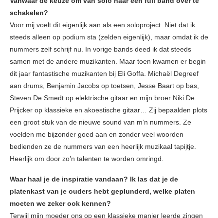
Vanwaar de keuze om van solo naar een full band over te
schakelen?
Voor mij voelt dit eigenlijk aan als een soloproject. Niet dat ik
steeds alleen op podium sta (zelden eigenlijk), maar omdat ik de
nummers zelf schrijf nu. In vorige bands deed ik dat steeds
samen met de andere muzikanten. Maar toen kwamen er begin
dit jaar fantastische muzikanten bij Eli Goffa. Michaël Degreef
aan drums, Benjamin Jacobs op toetsen, Jesse Baart op bas,
Steven De Smedt op elektrische gitaar en mijn broer Niki De
Prijcker op klassieke en akoestische gitaar… Zij bepaalden plots
een groot stuk van de nieuwe sound van m’n nummers. Ze
voelden me bijzonder goed aan en zonder veel woorden
bedienden ze de nummers van een heerlijk muzikaal tapijtje.
Heerlijk om door zo’n talenten te worden omringd.
Waar haal je de inspiratie vandaan? Ik las dat je de
platenkast van je ouders hebt geplunderd, welke platen
moeten we zeker ook kennen?
Terwijl mijn moeder ons op een klassieke manier leerde zingen