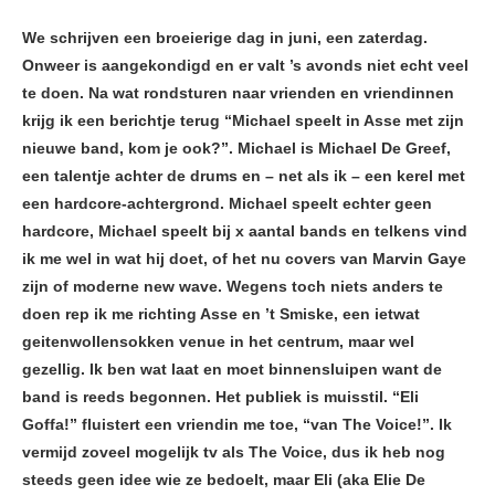
We schrijven een broeierige dag in juni, een zaterdag.
Onweer is aangekondigd en er valt ’s avonds niet echt veel
te doen. Na wat rondsturen naar vrienden en vriendinnen
krijg ik een berichtje terug “Michael speelt in Asse met zijn
nieuwe band, kom je ook?”. Michael is Michael De Greef,
een talentje achter de drums en – net als ik – een kerel met
een hardcore-achtergrond. Michael speelt echter geen
hardcore, Michael speelt bij x aantal bands en telkens vind
ik me wel in wat hij doet, of het nu covers van Marvin Gaye
zijn of moderne new wave. Wegens toch niets anders te
doen rep ik me richting Asse en ’t Smiske, een ietwat
geitenwollensokken venue in het centrum, maar wel
gezellig. Ik ben wat laat en moet binnensluipen want de
band is reeds begonnen. Het publiek is muisstil. “Eli
Goffa!” fluistert een vriendin me toe, “van The Voice!”. Ik
vermijd zoveel mogelijk tv als The Voice, dus ik heb nog
steeds geen idee wie ze bedoelt, maar Eli (aka Elie De