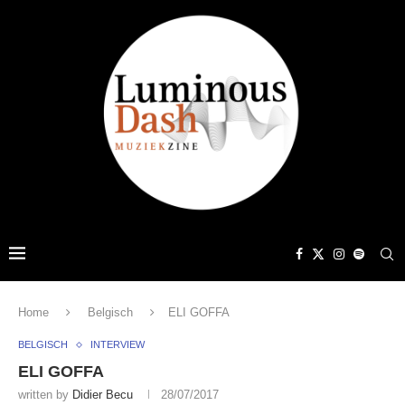
Home
Belgisch
ELI GOFFA
BELGISCH
INTERVIEW
ELI GOFFA
written by
Didier Becu
28/07/2017