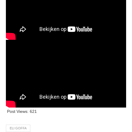
Post Views:
621
ELI GOFFA