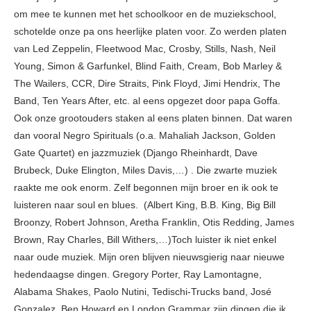
om mee te kunnen met het schoolkoor en de muziekschool,
schotelde onze pa ons heerlijke platen voor. Zo werden platen
van Led Zeppelin, Fleetwood Mac, Crosby, Stills, Nash, Neil
Young, Simon & Garfunkel, Blind Faith, Cream, Bob Marley &
The Wailers, CCR, Dire Straits, Pink Floyd, Jimi Hendrix, The
Band, Ten Years After, etc. al eens opgezet door papa Goffa.
Ook onze grootouders staken al eens platen binnen. Dat waren
dan vooral Negro Spirituals (o.a. Mahaliah Jackson, Golden
Gate Quartet) en jazzmuziek (Django Rheinhardt, Dave
Brubeck, Duke Elington, Miles Davis,…) . Die zwarte muziek
raakte me ook enorm. Zelf begonnen mijn broer en ik ook te
luisteren naar soul en blues. (Albert King, B.B. King, Big Bill
Broonzy, Robert Johnson, Aretha Franklin, Otis Redding, James
Brown, Ray Charles, Bill Withers,…)Toch luister ik niet enkel
naar oude muziek. Mijn oren blijven nieuwsgierig naar nieuwe
hedendaagse dingen. Gregory Porter, Ray Lamontagne,
Alabama Shakes, Paolo Nutini, Tedischi-Trucks band, José
Gonzalez, Ben Howard en London Grammar zijn dingen die ik