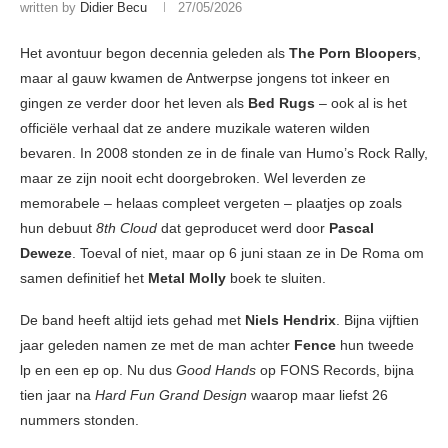
written by
Didier Becu
27/05/2026
Het avontuur begon decennia geleden als
The Porn Bloopers
,
maar al gauw kwamen de Antwerpse jongens tot inkeer en
gingen ze verder door het leven als
Bed Rugs
– ook al is het
officiële verhaal dat ze andere muzikale wateren wilden
bevaren. In 2008 stonden ze in de finale van Humo’s Rock Rally,
maar ze zijn nooit echt doorgebroken. Wel leverden ze
memorabele – helaas compleet vergeten – plaatjes op zoals
hun debuut
8th Cloud
dat geproducet werd door
Pascal
Deweze
. Toeval of niet, maar op 6 juni staan ze in De Roma om
samen definitief het
Metal Molly
boek te sluiten.
De band heeft altijd iets gehad met
Niels Hendrix
. Bijna vijftien
jaar geleden namen ze met de man achter
Fence
hun tweede
lp en een ep op. Nu dus
Good Hands
op FONS Records, bijna
tien jaar na
Hard Fun Grand Design
waarop maar liefst 26
nummers stonden.