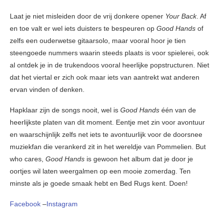
Laat je niet misleiden door de vrij donkere opener
Your Back
. Af
en toe valt er wel iets duisters te bespeuren op
Good Hands
of
zelfs een ouderwetse gitaarsolo, maar vooral hoor je tien
steengoede nummers waarin steeds plaats is voor spielerei, ook
al ontdek je in de trukendoos vooral heerlijke popstructuren. Niet
dat het viertal er zich ook maar iets van aantrekt wat anderen
ervan vinden of denken.
Hapklaar zijn de songs nooit, wel is
Good Hands
één van de
heerlijkste platen van dit moment. Eentje met zin voor avontuur
en waarschijnlijk zelfs net iets te avontuurlijk voor de doorsnee
muziekfan die verankerd zit in het wereldje van Pommelien. But
who cares,
Good Hands
is gewoon het album dat je door je
oortjes wil laten weergalmen op een mooie zomerdag. Ten
minste als je goede smaak hebt en Bed Rugs kent. Doen!
Facebook
–
Instagram