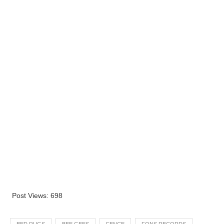
Post Views:
698
BED RUGS
BEE GEES
FENCE
FONS RECORDS