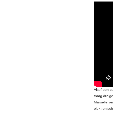
Alsof een c
traag dreig
Marselle ve
elektronis