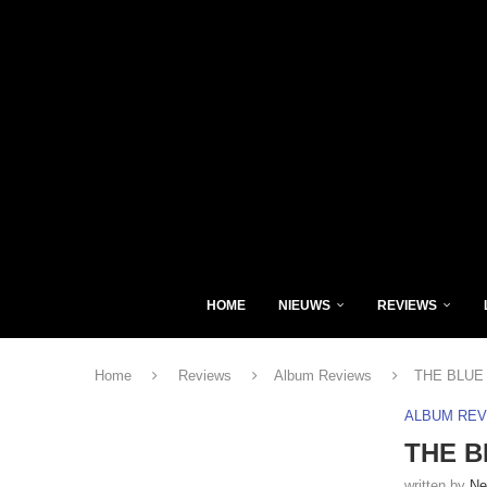
HOME
NIEUWS
REVIEWS
Home
Reviews
Album Reviews
THE BLUE H
ALBUM RE
THE BL
written by
Ne