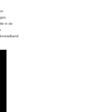
en
dges
le in de
e
rkmetalband