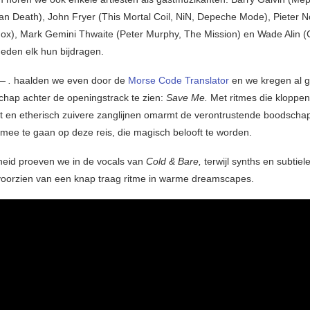
ian Death), John Fryer (This Mortal Coil, NiN, Depeche Mode), Pieter N
ox), Mark Gemini Thwaite (Peter Murphy, The Mission) en Wade Alin (C
eden elk hun bijdragen.
 — .
haalden we even door de
Morse Code Translator
en we kregen al 
hap achter de openingstrack te zien:
Save Me.
Met ritmes die kloppen
rt en etherisch zuivere zanglijnen omarmt de verontrustende boodscha
ee te gaan op deze reis, die magisch belooft te worden.
rheid proeven we in de vocals van
Cold & Bare,
terwijl synths en subtiel
voorzien van een knap traag ritme in warme dreamscapes.