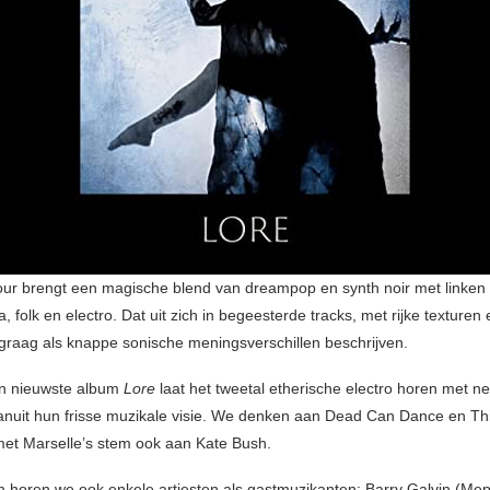
ur brengt een magische blend van dreampop en synth noir met linken
, folk en electro. Dat uit zich in begeesterde tracks, met rijke texturen
 graag als knappe sonische meningsverschillen beschrijven.
n nieuwste album
Lore
laat het tweetal etherische electro horen met n
 vanuit hun frisse muzikale visie. We denken aan Dead Can Dance en Th
met Marselle’s stem ook aan Kate Bush.
m horen we ook enkele artiesten als gastmuzikanten: Barry Galvin (Mep