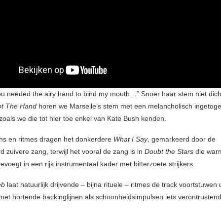
ou needed the airy hand to bind my mouth…” Snoer haar stem niet dicht
ot The Hand
horen we Marselle’s stem met een melancholisch ingetog
t zoals we die tot hier toe enkel van Kate Bush kenden.
hs en ritmes dragen het donkerdere
What I Say
, gemarkeerd door de
d zuivere zang, terwijl het vooral de zang is in
Doubt the Stars
die war
oevoegt in een rijk instrumentaal kader met bitterzoete strijkers.
eb
laat natuurlijk drijvende – bijna rituele – ritmes de track voortstuwen 
met hortende backinglijnen als schoonheidsimpulsen iets verontrusten