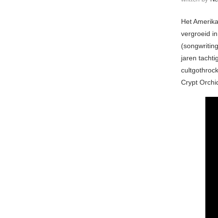
Het Amerika
vergroeid i
(songwritin
jaren tachti
cultgothroc
Crypt Orchi