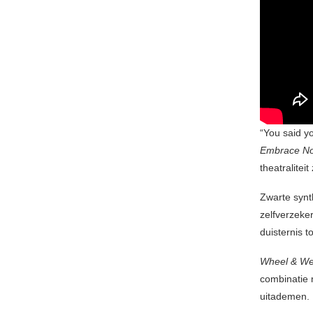
“You said y
Embrace N
theatralitei
Zwarte synt
zelfverzeker
duisternis t
Wheel & W
combinatie 
uitademen.