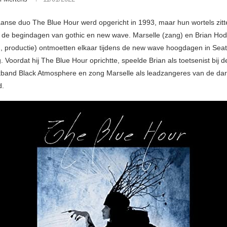
anse duo The Blue Hour werd opgericht in 1993, maar hun wortels zitt
n de begindagen van gothic en new wave. Marselle (zang) en Brian Ho
g, productie) ontmoetten elkaar tijdens de new wave hoogdagen in Seatt
g. Voordat hij The Blue Hour oprichtte, speelde Brian als toetsenist bij d
kband Black Atmosphere en zong Marselle als leadzangeres van de da
d.