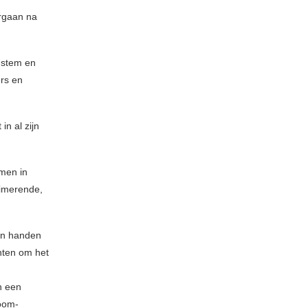
rgaan na
e stem en
ers en
 in al zijn
lmen in
uimerende,
 in handen
hten om het
n een
room-