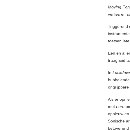
Moving For
verlies en 
Triggerend 
instrumente
toetsen lat
Een en al em
traagheid aa
In
Lockdow
bubbelende 
ongrijpbare 
Als er opni
met
Lore
om
opnieuw en 
Sonische ar
betoverend e