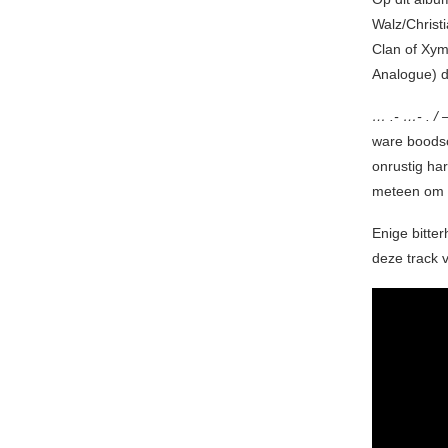
Walz/Christ
Clan of Xym
Analogue) d
… .- …- . /
ware boodsc
onrustig ha
meteen om m
Enige bitte
deze track 