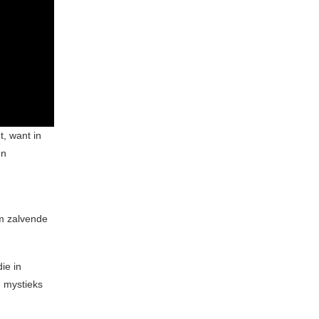
, want in
en
m zalvende
die in
d mystieks