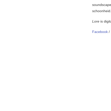
soundscapes
schoonheid
Lore
is digi
Facebook
/