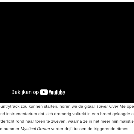
ountrytrack zou kunnen starten, horen we de gitaar
Tower Over Me
ope
end instrumentarium dat zich dromerig voltrekt in een breed gelaagde op
rderlicht rond haar toren te zweven, waarna ze in het meer minimalisti
che nummer
Mystical Dream
verder drijft tussen de triggerende ritmes.