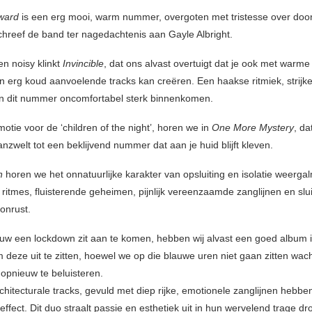
ward
is een erg mooi, warm nummer, overgoten met tristesse over doo
schreef de band ter nagedachtenis aan Gayle Albright.
en noisy klinkt
Invincible
, dat ons alvast overtuigt dat je ook met warm
n erg koud aanvoelende tracks kan creëren. Een haakse ritmiek, strijk
en dit nummer oncomfortabel sterk binnenkomen.
otie voor de ‘children of the night’, horen we in
One More Mystery
, dat
nzwelt tot een beklijvend nummer dat aan je huid blijft kleven.
n
horen we het onnatuurlijke karakter van opsluiting en isolatie weerga
ritmes, fluisterende geheimen, pijnlijk vereenzaamde zanglijnen en sl
onrust.
euw een lockdown zit aan te komen, hebben wij alvast een goed album
 deze uit te zitten, hoewel we op die blauwe uren niet gaan zitten wac
opnieuw te beluisteren.
chitecturale tracks, gevuld met diep rijke, emotionele zanglijnen hebbe
ffect. Dit duo straalt passie en esthetiek uit in hun wervelend trage d