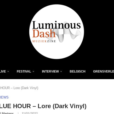
LIVE
FESTIVAL
INTERVIEW
BELGISCH
GRENSVERL
OUR – Lore (Dark Vinyl)
VIEWS
UE HOUR – Lore (Dark Vinyl)
l Mertens
11/01/2022