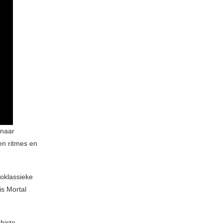
 naar
 en ritmes en
eoklassieke
is Mortal
histo