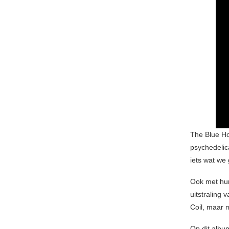
The Blue Ho
psychedelica
iets wat we
Ook met hu
uitstraling
Coil, maar 
Op dit albu