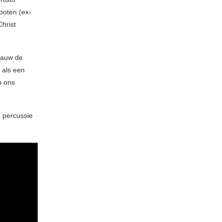
ooten (ex-
hrist
gauw de
 als een
p ons
e percussie