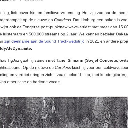
veling, liefdesverdriet en familievervreemding. Het zijn zomaar de them
nderdompelt op de nieuwe ep
Colorless.
Dat Limburg een baken is voo
ewijst ook de Tongerse post-punk/new wave-artiest met meer dan 15.0
e luisteraars en 500.000 streams op 2 jaar. We kennen bezieler
Oskaa
van
zijn deelname aan de Sound Track-wedstrijd
in 2021 en andere proj
ddyAteDynamite.
alias TigJez gaat hij samen met
Tanel Siimann (Sovjet Concrete, owte
ghtiessound. Op de nieuwe ep
Coroless
kiest hij voor een coldwaveso
veling en verdriet dringen zich – zoals beloofd – op, met koude gitaren, 
van etherische en baritone vocals.