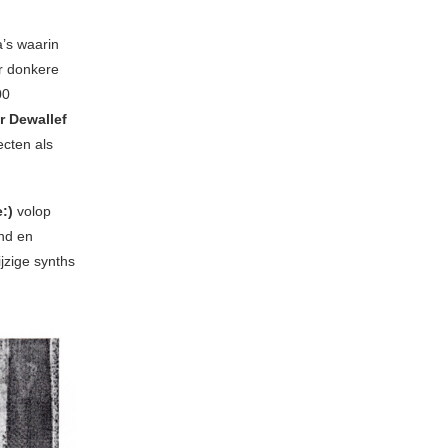
a’s waarin
r donkere
00
r Dewallef
ecten als
:)
volop
und en
ijzige synths