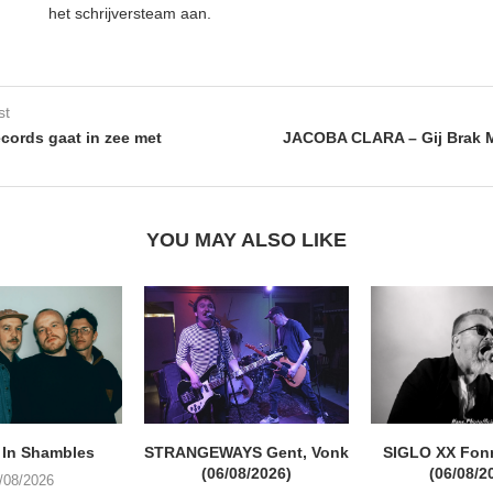
het schrijversteam aan.
st
ords gaat in zee met
JACOBA CLARA – Gij Brak M
YOU MAY ALSO LIKE
 In Shambles
STRANGEWAYS Gent, Vonk
SIGLO XX Fon
(06/08/2026)
(06/08/2
/08/2026