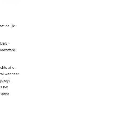
t de ijle
lijft –
loodzware
chts af en
oral wanneer
gelegd,
ls het
roeve