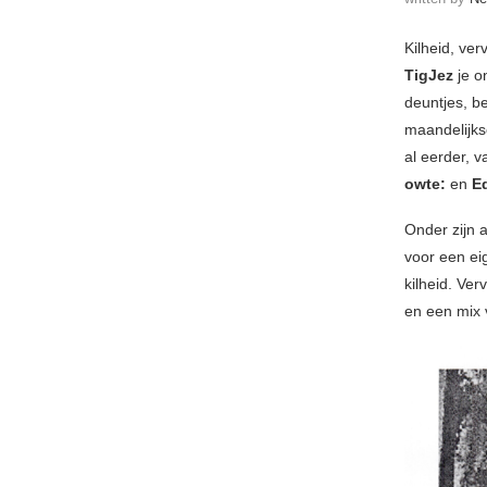
Kilheid, ver
TigJez
je o
deuntjes, b
maandelijks
al eerder, 
owte:
en
E
Onder zijn 
voor een ei
kilheid. Ver
en een mix 