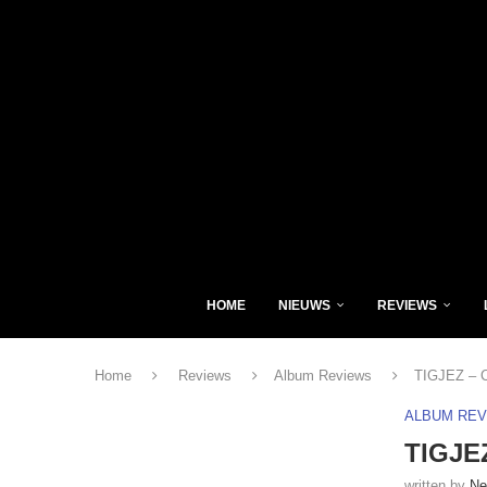
HOME
NIEUWS
REVIEWS
Home
Reviews
Album Reviews
TIGJEZ – C
ALBUM RE
TIGJEZ
written by
Ne