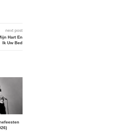
next post
ijn Hart En
Ik Uw Bed
nefeesten
MONOKO – Thinkin’ Bout
JYL- Reckless L
026)
You (Always)
07/08/2026