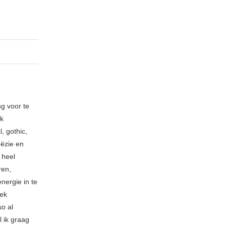
ng voor te
ik
, gothic,
oëzie en
 heel
ren,
nergie in te
iek
so al
l ik graag