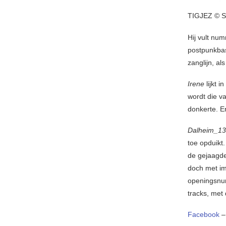
TIGJEZ © S
Hij vult nu
postpunkbas
zanglijn, al
Irene
lijkt i
wordt die v
donkerte. E
Dalheim_1
toe opduikt
de gejaagde
doch met i
openingsnum
tracks, met 
Facebook