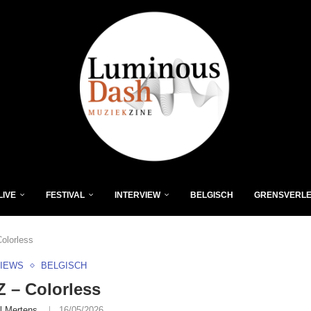
LIVE
FESTIVAL
INTERVIEW
BELGISCH
GRENSVERL
olorless
VIEWS
BELGISCH
 – Colorless
l Mertens
16/05/2026