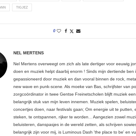
MANN
TIGJEZ
0
NEL MERTENS
Nel Mertens overweegt om zich als late dertiger voor eeuwig jo
doen en muziek helpt daarbij enorm ! Sinds mijn dertiende ben 
gepassioneerd door muziek en dan vooral binnen de rock, metal
new wave en punk-scene. Als moeke van Bas, schrijfster van p
zorgcoördinator in twee Gentse Freinetscholen blijft muziek een
belangrijk stuk van mijn leven innemen. Muziek spelen, beluiste
concertjes doen, naar festivals gaan; Om energie uit te putten, e
steken, te ontspannen, rijker te worden... Aangezien zowel muz
beluisteren, danspasjes in de wereld zetten, als schrijven sowie
belangrijk zijn voor mij, is Luminous Dash 'the place to be' en vu