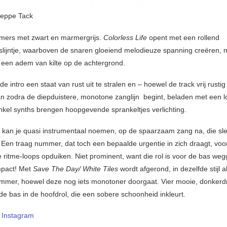
eppe Tack
mmers met zwart en marmergrijs.
Colorless Life
opent met een rollend
lijntje, waarboven de snaren gloeiend melodieuze spanning creëren, me
s een adem van kilte op de achtergrond.
n de intro een staat van rust uit te stralen en – hoewel de track vrij rustig b
an zodra de diepduistere, monotone zanglijn begint, beladen met een 
nkel synths brengen hoopgevende sprankeltjes verlichting.
3
kan je quasi instrumentaal noemen, op de spaarzaam zang na, die sle
. Een traag nummer, dat toch een bepaalde urgentie in zich draagt, vo
 ritme-loops opduiken. Niet prominent, want die rol is voor de bas weg
mpact! Met
Save The Day/ White Tiles
wordt afgerond, in dezelfde stijl a
mer, hoewel deze nog iets monotoner doorgaat. Vier mooie, donkerd
de bas in de hoofdrol, die een sobere schoonheid inkleurt.
–
Instagram