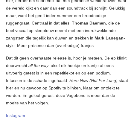
hier, eerder het soort volk dat met gefronste wenkbrauwen naar
de wereld kijkt en daar dan een soundtrack bij schrijft. Gelukkig
maar, want het geeft ieder nummer een broodnodige
ruggengraat. Centraal in dat alles:
Thomas Daemen
, die de
boel vocaal op sleeptouw neemt met een indrukwekkende
zangstem die tegelijk kan duwen en trekken in
Mark Lanegan
-
style. Meer présence dan (overbodige) franjes.
Dat dit geen overhaaste release is, hoor je meteen. De ep klinkt
doorwrocht
all the way
, alsof elk hoekje en kantje al eens
uitvoerig getest is in een repetitiekot en op een podium.
Intussen is de schade ingehaald:
Here Now (Not For Long)
staat
hier en nu gewoon op Spotify te blinken, klaar om ontdekt te
worden. En geloof gerust: deze Vagebond is meer dan de
moeite van het volgen.
Instagram