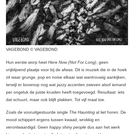
VAGEBOND © VAGEBOND
Hun eerste worp heet
Here Now (Not For Long)
, geen
vrijblijvend plaatje voor bij de afwas. Dit is muziek die in de hoek
zit waar grunge, pop en noise elkaar wat wantrouwig aankijken,
terwijl er bovenop nog wat jazzy accenten zweven alsof iemand
per ongeluk de juiste kruiden heeft toegevoegd. Resultaat: iets
dat schuurt, maar ook blijft plakken. Tot vijf maal toe.
Zoals de vooruitgestuurde single
The Haunting
al liet horen. De
mood schippert ergens tussen kwaad, wrokkig en
verontwaardigd. Geen
happy shiny people
dus aan het werk