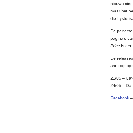
nieuwe singl
maar het be
die hysteri
De perfecte
pagina’s v
Price
is een 
De release
aanloop spe
21/05 – Caf
24/05 – De 
Facebook