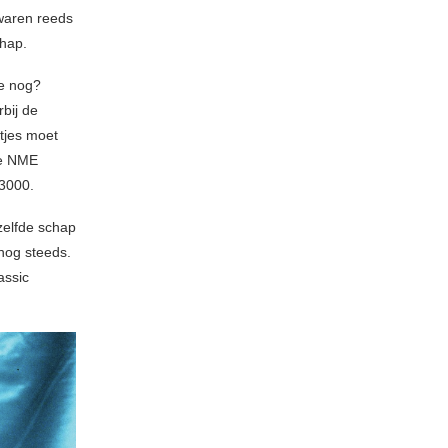
waren reeds
chap.
je nog?
rbij de
ntjes moet
de NME
 3000.
zelfde schap
nog steeds.
assic