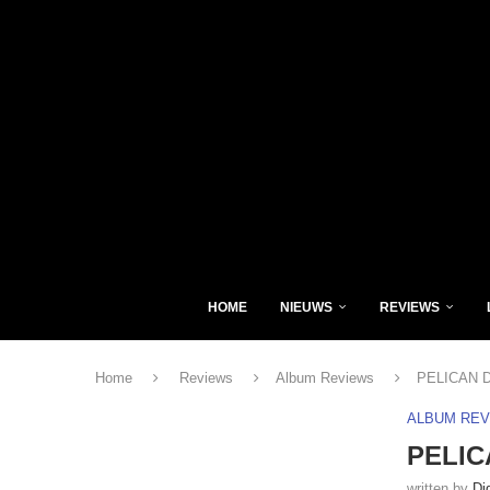
HOME
NIEUWS
REVIEWS
Home
Reviews
Album Reviews
PELICAN D
ALBUM RE
PELIC
written by
Di