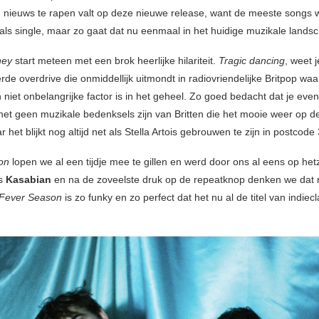
 nieuws te rapen valt op deze nieuwe release, want de meeste songs 
 als single, maar zo gaat dat nu eenmaal in het huidige muzikale lands
ney
start meteen met een brok heerlijke hilariteit.
Tragic dancing
, weet 
de overdrive die onmiddellijk uitmondt in radiovriendelijke Britpop waa
niet onbelangrijke factor is in het geheel. Zo goed bedacht dat je eve
het geen muzikale bedenksels zijn van Britten die het mooie weer op 
het blijkt nog altijd net als Stella Artois gebrouwen te zijn in postcode
on
lopen we al een tijdje mee te gillen en werd door ons al eens op het
ls
Kasabian
en na de zoveelste druk op de repeatknop denken we dat 
Fever Season
is zo funky en zo perfect dat het nu al de titel van indiecl