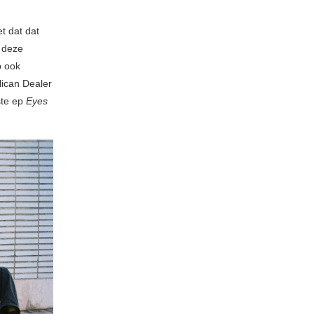
et dat dat
n deze
p ook
lican Dealer
ste ep
Eyes