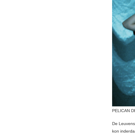
PELICAN DE
De Leuvense
kon inderd