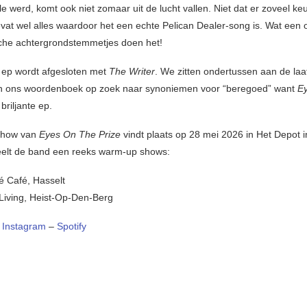
e werd, komt ook niet zomaar uit de lucht vallen. Niet dat er zoveel ke
vat wel alles waardoor het een echte Pelican Dealer-song is. Wat een o
sche achtergrondstemmetjes doen het!
 ep wordt afgesloten met
The Writer
. We zitten ondertussen aan de laa
an ons woordenboek op zoek naar synoniemen voor “beregoed” want
E
briljante ep.
show van
Eyes On The Prize
vindt plaats op 28 mei 2026 in Het Depot i
elt de band een reeks warm-up shows:
é Café, Hasselt
Living, Heist-Op-Den-Berg
–
Instagram
–
Spotify