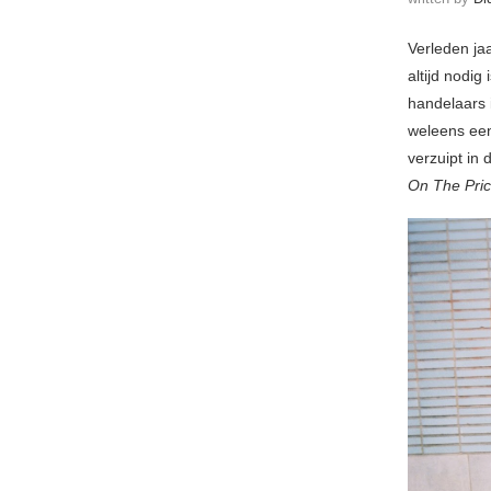
Verleden ja
altijd nodi
handelaars 
weleens een
verzuipt in
On The Pri