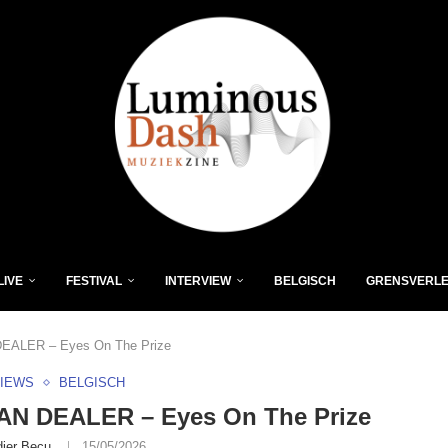
LIVE
FESTIVAL
INTERVIEW
BELGISCH
GRENSVERL
EALER – Eyes On The Prize
VIEWS
BELGISCH
AN DEALER – Eyes On The Prize
dier Becu
15/05/2026