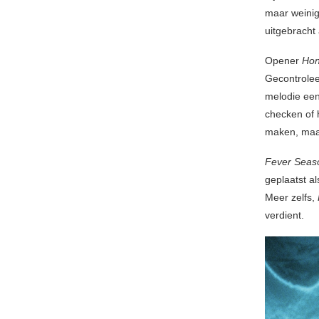
maar weinig
uitgebracht
Opener
Ho
Gecontroleer
melodie een 
checken of 
maken, maar 
Fever Seas
geplaatst a
Meer zelfs,
verdient.