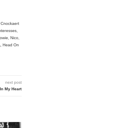
n Cnockaert
nteresses,
owie, Nico,
A, Head On
next post
 In My Heart