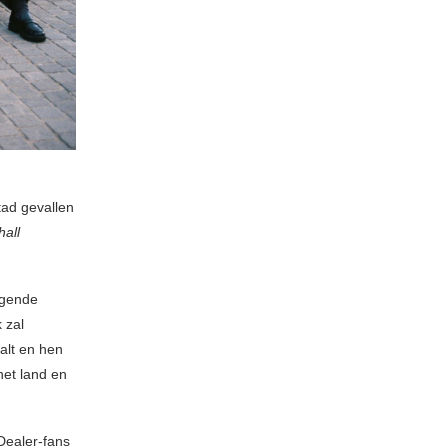
tad gevallen
hall
lgende
k zal
alt en hen
het land en
Dealer-fans