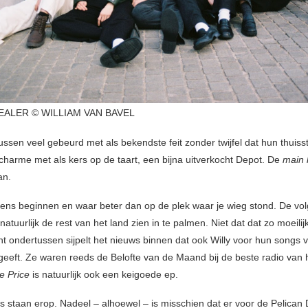
EALER © WILLIAM VAN BAVEL
ussen veel gebeurd met als bekendste feit zonder twijfel dat hun thuiss
 charme met als kers op de taart, een bijna uitverkocht Depot. De
main 
an.
ens beginnen en waar beter dan op de plek waar je wieg stond. De vo
 natuurlijk de rest van het land zien in te palmen. Niet dat dat zo moeilij
t ondertussen sijpelt het nieuws binnen dat ook Willy voor hun songs v
 geeft. Ze waren reeds de Belofte van de Maand bij de beste radio van 
e Price
is natuurlijk ook een keigoede ep.
s staan erop. Nadeel – alhoewel – is misschien dat er voor de Pelican 