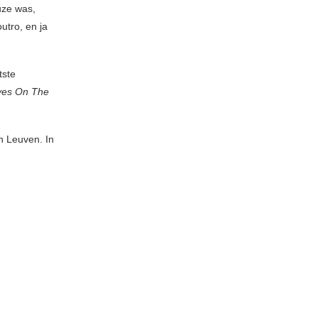
uze was,
utro, en ja
tste
yes On The
n Leuven. In