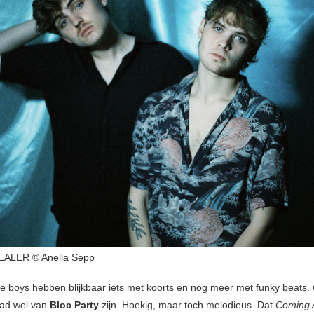
ALER © Anella Sepp
 boys hebben blijkbaar iets met koorts en nog meer met funky beats.
aad wel van
Bloc Party
zijn. Hoekig, maar toch melodieus. Dat
Coming 