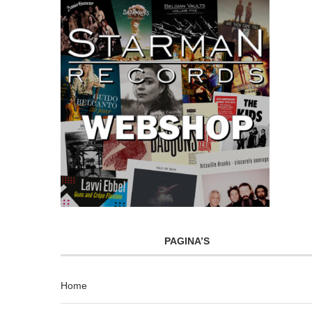
PAGINA’S
Home