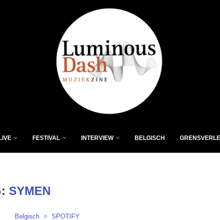
LIVE
FESTIVAL
INTERVIEW
BELGISCH
GRENSVERL
G:
SYMEN
Belgisch
SPOTIFY