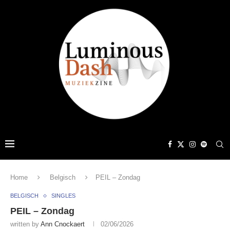
Home
Belgisch
PEIL – Zondag
BELGISCH
SINGLES
PEIL – Zondag
written by
Ann Cnockaert
02/06/2026