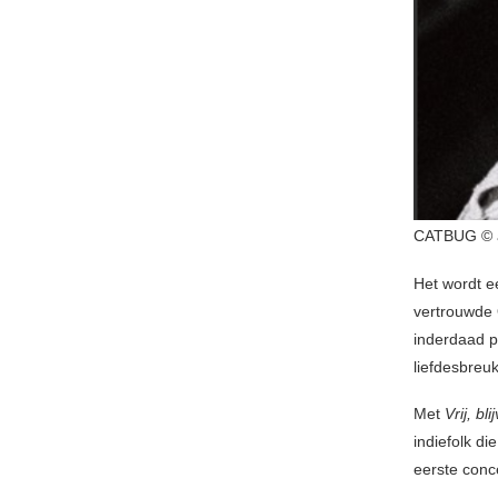
CATBUG © an
Het wordt ee
vertrouwde 
inderdaad p
liefdesbreu
Met
Vrij, bl
indiefolk di
eerste con