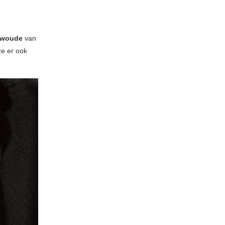
ewoude
van
ze er ook