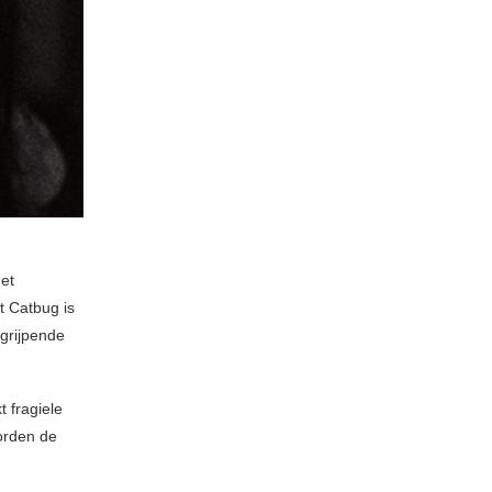
het
t Catbug is
grijpende
t fragiele
worden de