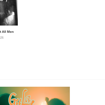
 All Men
NOAH TATE – Boy Gum
Vijf keer talent i
Buurtkroeg Mos
026
06/08/2026
05/08/2026