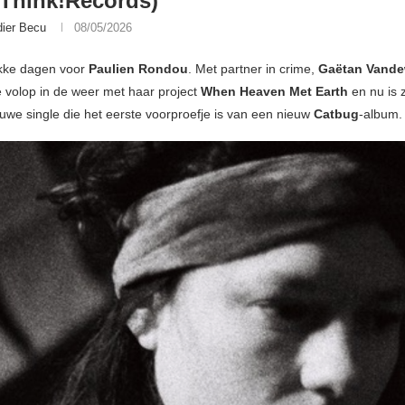
 Think!Records)
dier Becu
08/05/2026
ukke dagen voor
Paulien Rondou
. Met partner in crime,
Gaëtan Vand
e volop in de weer met haar project
When Heaven Met Earth
en nu is 
uwe single die het eerste voorproefje is van een nieuw
Catbug
-album.