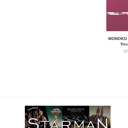
MONOKO –
You
07