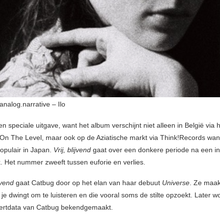
alog.narrative – Ilo
n speciale uitgave, want het album verschijnt niet alleen in België via 
On The Level, maar ook op de Aziatische markt via Think!Records wan
opulair in Japan.
Vrij, blijvend
gaat over een donkere periode na een in
k. Het nummer zweeft tussen euforie en verlies.
ijvend
gaat Catbug door op het elan van haar debuut
Universe
. Ze maak
e je dwingt om te luisteren en die vooral soms de stilte opzoekt. Later 
certdata van Catbug bekendgemaakt.