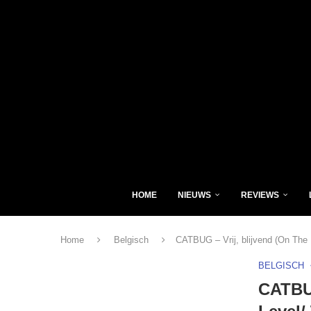
HOME
NIEUWS
REVIEWS
Home
Belgisch
CATBUG – Vrij, blijvend (On The 
BELGISCH
CATBUG