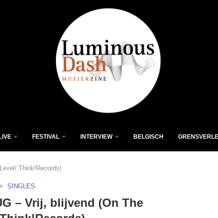
LIVE
FESTIVAL
INTERVIEW
BELGISCH
GRENSVERL
Level/ Think!Records)
SINGLES
 – Vrij, blijvend (On The