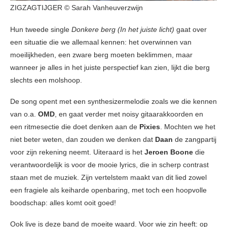
ZIGZAGTIJGER © Sarah Vanheuverzwijn
Hun tweede single
Donkere berg (In het juiste licht)
gaat over
een situatie die we allemaal kennen: het overwinnen van
moeilijkheden, een zware berg moeten beklimmen, maar
wanneer je alles in het juiste perspectief kan zien, lijkt die berg
slechts een molshoop.
De song opent met een synthesizermelodie zoals we die kennen
van o.a.
OMD
, en gaat verder met noisy gitaarakkoorden en
een ritmesectie die doet denken aan de
Pixies
. Mochten we het
niet beter weten, dan zouden we denken dat
Daan
de zangpartij
voor zijn rekening neemt. Uiteraard is het
Jeroen Boone
die
verantwoordelijk is voor de mooie lyrics, die in scherp contrast
staan met de muziek. Zijn vertelstem maakt van dit lied zowel
een fragiele als keiharde openbaring, met toch een hoopvolle
boodschap: alles komt ooit goed!
Ook live is deze band de moeite waard. Voor wie zin heeft: op