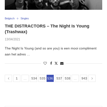
Belgisch
Singles
THE DISTRACTORS – The Night Is Young
(Trashwax)
13/04/2021
The Night Is Young (and so are you) is een mooi compliment
aan het adres …
1
…
534
535
536
537
538
…
943