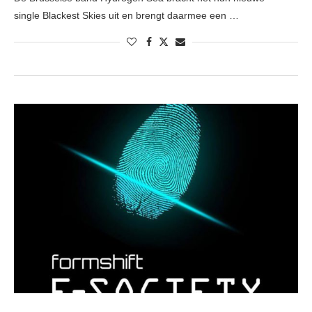
single Blackest Skies uit en brengt daarmee een …