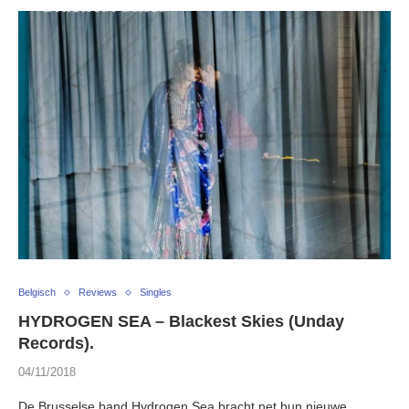
Belgisch
Reviews
Singles
HYDROGEN SEA – Blackest Skies (Unday
Records).
04/11/2018
De Brusselse band Hydrogen Sea bracht net hun nieuwe