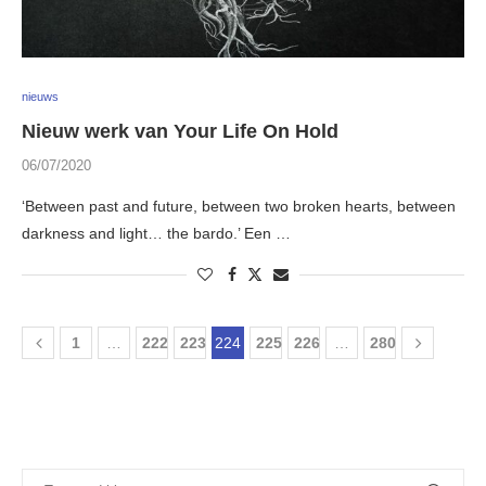
nieuws
Nieuw werk van Your Life On Hold
06/07/2020
‘Between past and future, between two broken hearts, between
darkness and light… the bardo.’ Een …
1
…
222
223
224
225
226
…
280