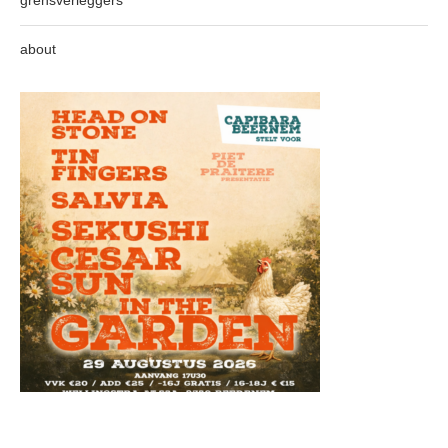
grensverleggers
about