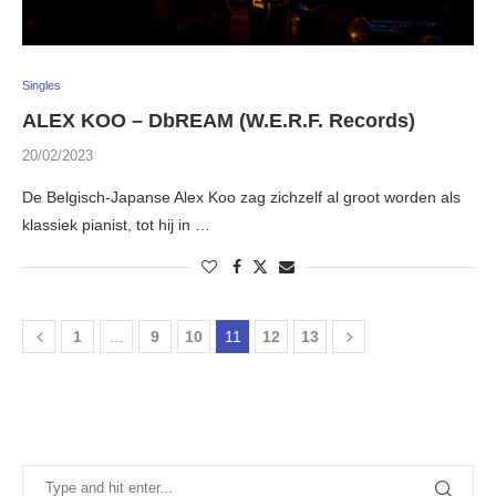
Singles
ALEX KOO – DbREAM (W.E.R.F. Records)
20/02/2023
De Belgisch-Japanse Alex Koo zag zichzelf al groot worden als
klassiek pianist, tot hij in …
1
…
9
10
11
12
13