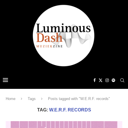
Home
Tags
Posts tagged with "W.E.R.F. records"
TAG:
W.E.R.F. RECORDS