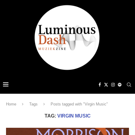
Home
Tags
Posts tagged with "Virgin Music"
TAG:
VIRGIN MUSIC